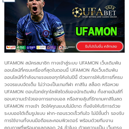
UFAMON สมัครสมาชิก ทางเข้าสู่ระบบ UFAMON เว็บเดิมพัน
ออนไลน์ที่ครบเครื่องที่สุดในตอนนี้ UFAMON คือเว็บเดิมพัน
ออนไลน์ที่กำลังมาแรงแซงทุกโค้งในปีนี้ ด้วยการให้บริการที่ครบ
วงจรแบบจัดเต็ม ไม่ว่าจะเป็นเกมกีฬา คาสิโน สล็อต หรือหวย
UFAMON ตอบโจทย์ทุกไลฟ์สไตล์ของนักเดิมพัน ทั้งสายมันส์ที่
ชอบความเร้าใจของการแทงบอล หรือสายลุ้นที่รักเกมคาสิโนสด
UFAMON ทางเข้า จัดให้คุณแบบไม่มีขาด ทั้งยังให้บริการด้วย
ระบบออโต้เต็มรูปแบบ ฝาก-ถอนรวดเร็วทันใจ ไม่มีขั้นต่ำ รองรับ
การใช้งานทั้งบนมือถือและคอมพิวเตอร์ พร้อมด้วยทีมงาน
คุณภาพที่พร้อมดูแลตลอด 24 ชั่วโมง ด้วยความเป็น เว็บตรง