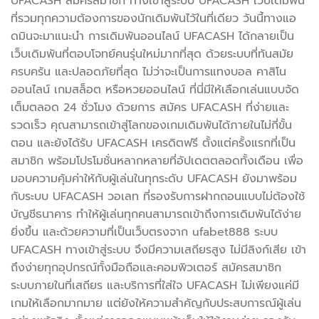
UFACASH สมัครสมาชิก ทางเข้าสู่ระบบ UFACASH เว็บเดิมพัน
ที่รวมทุกความต้องการของนักเดิมพันไว้ในที่เดียว วันนี้ทางแอ
ดมินจะมาแนะนำ การเดิมพันออนไลน์ UFACASH ได้กลายเป็น
เว็บเดิมพันที่ตอบโจทย์คนรุ่นใหม่มากที่สุด ด้วยระบบที่ทันสมัย
ครบครัน และปลอดภัยที่สุด ไม่ว่าจะเป็นการแทงบอล คาสิโน
ออนไลน์ เกมสล็อต หรือหวยออนไลน์ ที่นี่มีให้เลือกเล่นแบบจัด
เต็มตลอด 24 ชั่วโมง ด้วยการ สมัคร UFACASH ที่ง่ายและ
รวดเร็ว คุณสามารถเข้าสู่โลกของเกมเดิมพันได้ภายในไม่กี่ขั้น
ตอน และยังได้รับ UFACASH เครดิตฟรี ตั้งแต่ครั้งแรกที่เป็น
สมาชิก พร้อมโปรโมชั่นหลากหลายที่อัปเดตตลอดทั้งเดือน เพื่อ
มอบความคุ้มค่าให้กับผู้เล่นในทุกระดับ UFACASH ยังมาพร้อม
กับระบบ UFACASH วอเลท ที่รองรับการฝากถอนแบบไม่ต้องใช้
บัญชีธนาคาร ทำให้ผู้เล่นทุกคนสามารถเข้าถึงการเดิมพันได้ง่าย
ยิ่งขึ้น และด้วยความที่เป็นเว็บตรงจาก ufabet888 ระบบ
UFACASH ทางเข้าสู่ระบบ จึงมีความเสถียรสูง ไม่มีลิงก์เสีย เข้า
ถึงง่ายทุกอุปกรณ์ทั้งมือถือและคอมพิวเตอร์ สมัครสมาชิก
ระบบภายในที่เสถียร และบริการที่ใส่ใจ UFACASH ไม่เพียงแค่มี
เกมให้เลือกมากมาย แต่ยังให้ความสำคัญกับประสบการณ์ผู้เล่น