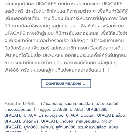
เล่นในยุคดิจิทัล UFACAFE ยังมีการแจกโบนัสและ UFACAFE
เครดิตฟรี สำหรับสมาชิกใหม่และกิจกรรมต่าง ๆ เพื่อคืนกำไรให้ผู้
เล่นตลอดทั้งเดือน ทางเว็บยังเน้นการให้บริการที่มีคุณภาพ โดย
มีทีมงานมืออาชีพคอยดูแลผู้เล่นตลอด 24 ชั่วโมง พร้อมระบบ
UFACAFE ทางเข้าสู่ระบบ ที่มีการอัปเดตอยู่เสมอ เพื่อให้แน่ใจว่า
ผู้เล่นจะเข้าถึงเกมได้อย่างรวดเร็ว ไม่มีสะดุด ไม่ว่าจะใช้งานผ่าน
มือถือหรือคอมพิวเตอร์ สมัครสมาชิก ครบเครื่องเรื่องการเดิม
พัน สนุกได้ไม่มีเบื่อ UFACAFE ออกแบบระบบเพื่อให้ผู้เล่นทุกคน
สามารถเข้าถึงเกมได้ง่าย มีอินเทอร์เฟซที่เป็นมิตรต่อผู้ใช้ ยู
ฟ่า888 พร้อมหมวดหมู่เกมที่แบ่งแยกอย่างชัดเจน […]
CONTINUE READING
→
Posted in
UFABET
,
คาสิโนออนไลน์
,
รวมค่ายเกมสล็อต
,
สล็อตออนไลน์
,
แทงบอลออนไลน์
|
Tagged
UFA888
,
UFABET
,
UFABET888
,
UFACAFE
,
UFACAFE ทางเข้าสู่ระบบ
,
UFACAFE วอเลท
,
UFACAFE สล็อต
,
UFACAFE เครดิตฟรี
,
UFACAFE แทงบอล
,
คาสิโนออนไลน์
,
ทางเข้า
UFACAFE
,
ยูฟ่า888
,
ยูฟ่าเบท
,
ยูฟ่าเบท888
,
รวมค่ายเกมสล็อต
,
สมัคร