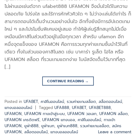
ไม่ผ่านเอเย่นต์จาก ufabet888 UFAMON จึงมั่นใจได้ในความ
ปลอดภัย โปร่งใส และไร้การหักหัวคิวใด ๆ ไม่ว่าจะเล่นได้เท่าไร ก็
สามารถถอนได้เต็มจำนวนอย่างมั่นใจ อีกทั้งยังมีการอัปเดตเกม
ใหม่ ๆ และโปรโมชั่นพิเศษอยู่เสมอ ทำให้ผู้เล่นรู้สึกสนุกไม่มีเบื่อ
เหมือนมีคาสิโนส่วนตัวอยู่ในมือทุกเวลา สำหรับ ufamon อีก
หนึ่งจุดแข็งของ UFAMON คือการรวมทุกค่ายเกมชั้นนำไว้ในที่
เดียว ทั้งในส่วนของคาสิโนสด เช่น บาคาร่า รูเล็ต ไฮโล หรือ
UFAMON สล็อต ที่รวมเกมแตกง่าย โบนัสจัดเต็มไว้มากที่สุด
[…]
CONTINUE READING
→
Posted in
UFABET
,
คาสิโนออนไลน์
,
รวมค่ายเกมสล็อต
,
สล็อตออนไลน์
,
แทงบอลออนไลน์
|
Tagged
UFA888
,
UFABET
,
UFABET888
,
UFAMON
,
UFAMON ทางเข้าสู่ระบบ
,
UFAMON วอเลท
,
UFAMON สล็อต
,
UFAMON เครดิตฟรี
,
UFAMON แทงบอล
,
คาสิโนออนไลน์
,
ทางเข้า
UFAMON
,
ยูฟ่า888
,
ยูฟ่าเบท
,
ยูฟ่าเบท888
,
รวมค่ายเกมสล็อต
,
สมัคร
UFAMON
,
สล็อตออนไลน์
,
แทงบอลออนไลน์
Leave a comment