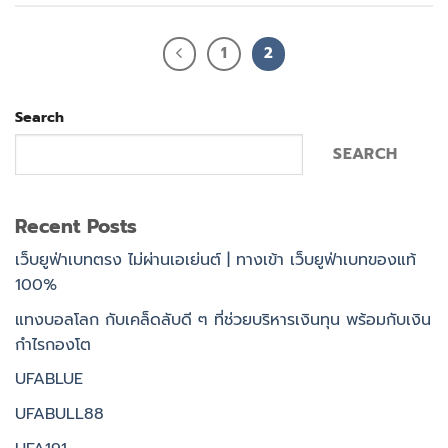
1
2
Search
SEARCH
Recent Posts
เว็บยูฟ่าเบทตรง ไม่ผ่านเอเย่นต์ | ทางเข้า เว็บยูฟ่าเบทของแท้
100%
แทงบอลโลก กับเคล็ดลับดี ๆ ที่ช่วยบริหารเงินทุน พร้อมกับเงิน
กำไรกองโต
UFABLUE
UFABULL88