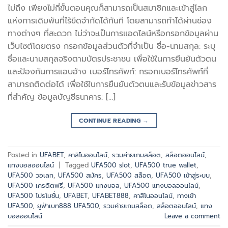
ไม่ถึง เพียงไม่กี่ขั้นตอนคุณก็สามารถเป็นสมาชิกและเข้าสู่โลก
แห่งการเดิมพันที่ไร้ขีดจำกัดได้ทันที โดยสามารถทำได้ผ่านช่อง
ทางต่างๆ ที่สะดวก ไม่ว่าจะเป็นการแอดไลน์หรือกรอกข้อมูลผ่าน
เว็บไซต์โดยตรง กรอกข้อมูลส่วนตัวที่จำเป็น ชื่อ-นามสกุล: ระบุ
ชื่อและนามสกุลจริงตามบัตรประชาชน เพื่อใช้ในการยืนยันตัวตน
และป้องกันการแอบอ้าง เบอร์โทรศัพท์: กรอกเบอร์โทรศัพท์ที่
สามารถติดต่อได้ เพื่อใช้ในการยืนยันตัวตนและรับข้อมูลข่าวสาร
ที่สำคัญ ข้อมูลบัญชีธนาคาร: […]
CONTINUE READING
→
Posted in
UFABET
,
คาสิโนออนไลน์
,
รวมค่ายเกมสล็อต
,
สล็อตออนไลน์
,
แทงบอลออนไลน์
|
Tagged
UFA500 slot
,
UFA500 true wallet
,
UFA500 วอเลท
,
UFA500 สมัคร
,
UFA500 สล็อต
,
UFA500 เข้าสู่ระบบ
,
UFA500 เครดิตฟรี
,
UFA500 แทงบอล
,
UFA500 แทงบอลออนไลน์
,
UFA500 โปรโมชั่น
,
UFABET
,
UFABET888
,
คาสิโนออนไลน์
,
ทางเข้า
UFA500
,
ยูฟ่าเบท888 UFA500
,
รวมค่ายเกมสล็อต
,
สล็อตออนไลน์
,
แทง
บอลออนไลน์
Leave a comment