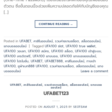
(One-Time Password) ไปยังเบอร์โทรศัพท์ของคุณเพื่อยืนยัน
ตัวตน ซึ่งขั้นตอนนี้จะช่วยเพิ่มความปลอดภัยให้กับบัญชีของคุณ
[…]
CONTINUE READING
→
Posted in
UFABET
,
คาสิโนออนไลน์
,
รวมค่ายเกมสล็อต
,
สล็อตออนไลน์
,
แทงบอลออนไลน์
|
Tagged
UFA100 slot
,
UFA100 true wallet
,
UFA100 วอเลท
,
UFA100 สมัคร
,
UFA100 สล็อต
,
UFA100 เข้าสู่ระบบ
,
UFA100 เครดิตฟรี
,
UFA100 แทงบอล
,
UFA100 แทงบอลออนไลน์
,
UFA100 โปรโมชั่น
,
UFABET
,
UFABET888
,
คาสิโนออนไลน์
,
ทางเข้า
UFA100
,
ยูฟ่าเบท888 UFA100
,
รวมค่ายเกมสล็อต
,
สล็อตออนไลน์
,
แทง
บอลออนไลน์
Leave a comment
UFABET
,
คาสิโนออนไลน์
,
รวมค่ายเกมสล็อต
,
สล็อตออนไลน์
,
แทงบอล
ออนไลน์
UFABET123
POSTED ON
AUGUST 1, 2025
BY
SEOTEAM