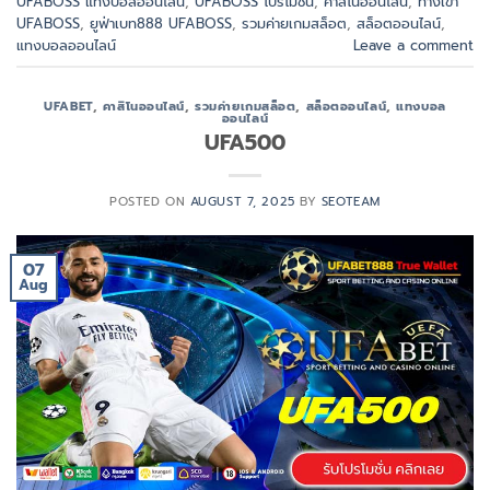
UFABOSS แทงบอลออนไลน์
,
UFABOSS โปรโมชั่น
,
คาสิโนออนไลน์
,
ทางเข้า
UFABOSS
,
ยูฟ่าเบท888 UFABOSS
,
รวมค่ายเกมสล็อต
,
สล็อตออนไลน์
,
แทงบอลออนไลน์
Leave a comment
UFABET
,
คาสิโนออนไลน์
,
รวมค่ายเกมสล็อต
,
สล็อตออนไลน์
,
แทงบอล
ออนไลน์
UFA500
POSTED ON
AUGUST 7, 2025
BY
SEOTEAM
07
Aug