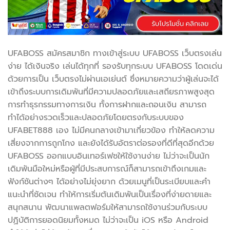
UFABOSS สมัครสมาชิก ทางเข้าสู่ระบบ UFABOSS เว็บตรงเล่น
ง่าย ได้เงินจริง เล่นได้ทุกที่ รองรับทุกระบบ UFABOSS โดดเด่น
ด้วยการเป็น เว็บตรงไม่ผ่านเอเย่นต์ ซึ่งหมายความว่าผู้เล่นจะได้
เข้าถึงระบบการเดิมพันที่มีความปลอดภัยและเสถียรภาพสูงสุด
การทำธุรกรรมทางการเงิน ทั้งการฝากและถอนเงิน สามารถ
ทำได้อย่างรวดเร็วและปลอดภัยโดยตรงกับระบบของ
UFABET888 เอง ไม่มีคนกลางเข้ามาเกี่ยวข้อง ทำให้ลดความ
เสี่ยงจากการถูกโกง และยังได้รับอัตราต่อรองที่ดีที่สุดอีกด้วย
UFABOSS ออกแบบอินเทอร์เฟซให้ใช้งานง่าย ไม่ว่าจะเป็นนัก
เดิมพันมือใหม่หรือผู้ที่มีประสบการณ์ก็สามารถเข้าถึงเกมและ
ฟังก์ชันต่างๆ ได้อย่างไม่ยุ่งยาก ด้วยเมนูที่เป็นระเบียบและคำ
แนะนำที่ชัดเจน ทำให้การเริ่มต้นเดิมพันเป็นเรื่องที่ง่ายดายและ
สนุกสนาน พัฒนาแพลตฟอร์มให้สามารถใช้งานร่วมกับระบบ
ปฏิบัติการยอดนิยมทั้งหมด ไม่ว่าจะเป็น iOS หรือ Android