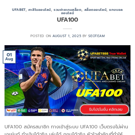
UFABET
,
คาสิโนออนไลน์
,
รวมค่ายเกมสล็อต
,
สล็อตออนไลน์
,
แทงบอล
ออนไลน์
UFA100
POSTED ON
AUGUST 1, 2025
BY
SEOTEAM
01
Aug
UFA100 สมัครสมาชิก ทางเข้าสู่ระบบ UFA100 เว็บตรงไม่ผ่าน
เอเย่นต์ ทำเงินได้จริง เล่นได้ ถอนได้จริง หัวใจสำคัญที่ทำให้