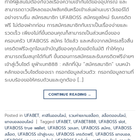
ทำให้ผู้เล่นไม่ต้องกังวลเรื่องความเข้ากันได้ของอุปกรณ์ และ
สามารถดาวน์โหลดแอปพลิเคชันหรือเข้าเล่นผ่านเบราว์เซอร์ได้
อย่างราบรื่น สมัครสมาชิก UFABOSS สมัครยูสใหม่ รับเครดิต
ฟรี ไม่ต้องฝากก่อน การสมัครสมาชิกกับเราเป็นเรื่องง่ายและ
รวดเร็ว เพียงไม่กี่ขั้นตอนคุณก็สามารถเป็นส่วนหนึ่งของ
ครอบครัว UFABOSS สมัคร ได้แล้ว และหลังจากสมัครเสร็จสิ้น
เครดิตฟรีจะถูกโอนเข้าบัญชีของคุณโดยอัตโนมัติ ทำให้คุณ
สามารถเริ่มสนุกได้ทันที ขั้นตอนการสมัครและรับเครดิตฟรีง่ายๆ
เข้าสู่เว็บไซต์ ยูฟ่าเบท888 : คลิกที่ปุ่ม “สมัครสมาชิก” บนหน้า
หลักของเว็บไซต์ของเรา กรอกข้อมูลส่วนตัว: กรอกข้อมูลตามที่
ระบบร้องขอให้ครบถ้วนและถูกต้อง […]
CONTINUE READING
→
Posted in
UFABET
,
คาสิโนออนไลน์
,
รวมค่ายเกมสล็อต
,
สล็อตออนไลน์
,
แทงบอลออนไลน์
|
Tagged
UFABET
,
UFABET888
,
UFABOSS slot
,
UFABOSS true wallet
,
UFABOSS วอเลท
,
UFABOSS สมัคร
,
UFABOSS
สล็อต
,
UFABOSS เข้าสู่ระบบ
,
UFABOSS เครดิตฟรี
,
UFABOSS แทงบอล
,