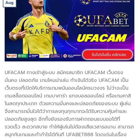
Aug
UFACAM ทางเข้าสู่ระบบ สมัครสมาชิก UFACAM เว็บตรง
มั่นคง ปลอดภัย เกมไหนน่าเล่น ทำเงินได้จริง UFACAM เป็น
เว็บตรงที่เปิดให้บริการเกมพนันออนไลน์ครบวงจร ไม่ว่าจะเป็น
เกมสล็อตออนไลน์ เกมบาคาร่า แทงบอลออนไลน์ หรือเกมคาสิ
โนสดทุกประเภท ด้วยความมั่นคงและปลอดภัยของระบบ ผู้เล่น
จึงสามารถมั่นใจได้ว่าการลงทุนทุกบาทจะได้รับความคุ้มค่าและ
ปลอดภัยสูงสุด อีกทั้งยังรองรับการฝากถอนแบบออโต้ที่
รวดเร็ว สะดวกสบาย ทำให้ผู้เล่นไม่ต้องเสียเวลารอนาน สามารถ
สนุกกับเกมและทำกำไรได้ทันที UFABET888 โดดเด่นในเรื่อง