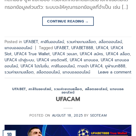
กรอกข้อมูลส่วนตัว: ระบบจะให้คุณกรอกข้อมูลที่จำเป็น เช่น […]
CONTINUE READING
→
Posted in
UFABET
,
คาสิโนออนไลน์
,
รวมค่ายเกมสล็อต
,
สล็อตออนไลน์
,
แทงบอลออนไลน์
|
Tagged
UFABET
,
UFABET888
,
UFAC4
,
UFAC4
Slot
,
UFAC4 True Wallet
,
UFAC4 วอเลท
,
UFAC4 สมัคร
,
UFAC4 สล็อต
,
UFAC4 เข้าสู่ระบบ
,
UFAC4 เครดิตฟรี
,
UFAC4 แทงบอล
,
UFAC4 แทงบอล
ออนไลน์
,
UFAC4 โปรโมชั่น
,
คาสิโนออนไลน์
,
ทางเข้า UFAC4
,
ยูฟ่าเบท888
,
รวมค่ายเกมสล็อต
,
สล็อตออนไลน์
,
แทงบอลออนไลน์
Leave a comment
UFABET
,
คาสิโนออนไลน์
,
รวมค่ายเกมสล็อต
,
สล็อตออนไลน์
,
แทงบอล
ออนไลน์
UFACAM
POSTED ON
AUGUST 18, 2025
BY
SEOTEAM
18