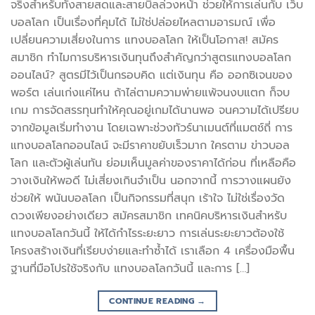
จริงสำหรับทั้งสายสดและสายบิลล่วงหน้า ช่วยให้การเล่นกับ เว็บ
บอลโลก เป็นเรื่องที่คุมได้ ไม่ใช่ปล่อยไหลตามอารมณ์ เพื่อ
เปลี่ยนความเสี่ยงในการ แทงบอลโลก ให้เป็นโอกาส! สมัคร
สมาชิก ทำไมการบริหารเงินทุนถึงสำคัญกว่าสูตรแทงบอลโลก
ออนไลน์? สูตรมีไว้เป็นกรอบคิด แต่เงินทุน คือ ออกซิเจนของ
พอร์ต เล่นเก่งแค่ไหน ถ้าไล่ตามความพ่ายแพ้จนงบแตก ก็จบ
เกม การจัดสรรทุนทำให้คุณอยู่เกมได้นานพอ จนความได้เปรียบ
จากข้อมูลเริ่มทำงาน โดยเฉพาะช่วงทัวร์นาเมนต์ที่แมตช์ถี่ การ
แทงบอลโลกออนไลน์ จะมีราคาขยับเร็วมาก ใครตาม ข่าวบอล
โลก และตัวผู้เล่นทัน ย่อมเห็นมูลค่าของราคาได้ก่อน ที่เหลือคือ
วางเงินให้พอดี ไม่เสี่ยงเกินจำเป็น นอกจากนี้ การวางแผนยัง
ช่วยให้ พนันบอลโลก เป็นกิจกรรมที่สนุก เร้าใจ ไม่ใช่เรื่องวัด
ดวงเพียงอย่างเดียว สมัครสมาชิก เทคนิคบริหารเงินสำหรับ
แทงบอลโลกวันนี้ ให้ได้กำไรระยะยาว การเล่นระยะยาวต้องใช้
โครงสร้างเงินที่เรียบง่ายและทำซ้ำได้ เราเลือก 4 เครื่องมือพื้น
ฐานที่มือโปรใช้จริงกับ แทงบอลโลกวันนี้ และการ […]
CONTINUE READING
→