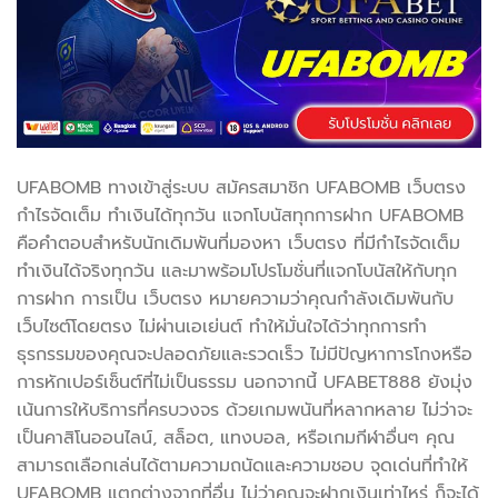
UFABOMB ทางเข้าสู่ระบบ สมัครสมาชิก UFABOMB เว็บตรง
กำไรจัดเต็ม ทำเงินได้ทุกวัน แจกโบนัสทุกการฝาก UFABOMB
คือคำตอบสำหรับนักเดิมพันที่มองหา เว็บตรง ที่มีกำไรจัดเต็ม
ทำเงินได้จริงทุกวัน และมาพร้อมโปรโมชั่นที่แจกโบนัสให้กับทุก
การฝาก การเป็น เว็บตรง หมายความว่าคุณกำลังเดิมพันกับ
เว็บไซต์โดยตรง ไม่ผ่านเอเย่นต์ ทำให้มั่นใจได้ว่าทุกการทำ
ธุรกรรมของคุณจะปลอดภัยและรวดเร็ว ไม่มีปัญหาการโกงหรือ
การหักเปอร์เซ็นต์ที่ไม่เป็นธรรม นอกจากนี้ UFABET888 ยังมุ่ง
เน้นการให้บริการที่ครบวงจร ด้วยเกมพนันที่หลากหลาย ไม่ว่าจะ
เป็นคาสิโนออนไลน์, สล็อต, แทงบอล, หรือเกมกีฬาอื่นๆ คุณ
สามารถเลือกเล่นได้ตามความถนัดและความชอบ จุดเด่นที่ทำให้
UFABOMB แตกต่างจากที่อื่น ไม่ว่าคุณจะฝากเงินเท่าไหร่ ก็จะได้