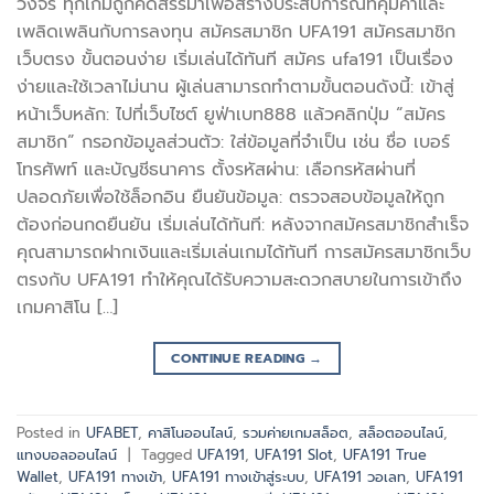
วงจร ทุกเกมถูกคัดสรรมาเพื่อสร้างประสบการณ์ที่คุ้มค่าและ
เพลิดเพลินกับการลงทุน สมัครสมาชิก UFA191 สมัครสมาชิก
เว็บตรง ขั้นตอนง่าย เริ่มเล่นได้ทันที สมัคร ufa191 เป็นเรื่อง
ง่ายและใช้เวลาไม่นาน ผู้เล่นสามารถทำตามขั้นตอนดังนี้: เข้าสู่
หน้าเว็บหลัก: ไปที่เว็บไซต์ ยูฟ่าเบท888 แล้วคลิกปุ่ม “สมัคร
สมาชิก” กรอกข้อมูลส่วนตัว: ใส่ข้อมูลที่จำเป็น เช่น ชื่อ เบอร์
โทรศัพท์ และบัญชีธนาคาร ตั้งรหัสผ่าน: เลือกรหัสผ่านที่
ปลอดภัยเพื่อใช้ล็อกอิน ยืนยันข้อมูล: ตรวจสอบข้อมูลให้ถูก
ต้องก่อนกดยืนยัน เริ่มเล่นได้ทันที: หลังจากสมัครสมาชิกสำเร็จ
คุณสามารถฝากเงินและเริ่มเล่นเกมได้ทันที การสมัครสมาชิกเว็บ
ตรงกับ UFA191 ทำให้คุณได้รับความสะดวกสบายในการเข้าถึง
เกมคาสิโน […]
CONTINUE READING
→
Posted in
UFABET
,
คาสิโนออนไลน์
,
รวมค่ายเกมสล็อต
,
สล็อตออนไลน์
,
แทงบอลออนไลน์
|
Tagged
UFA191
,
UFA191 Slot
,
UFA191 True
Wallet
,
UFA191 ทางเข้า
,
UFA191 ทางเข้าสู่ระบบ
,
UFA191 วอเลท
,
UFA191