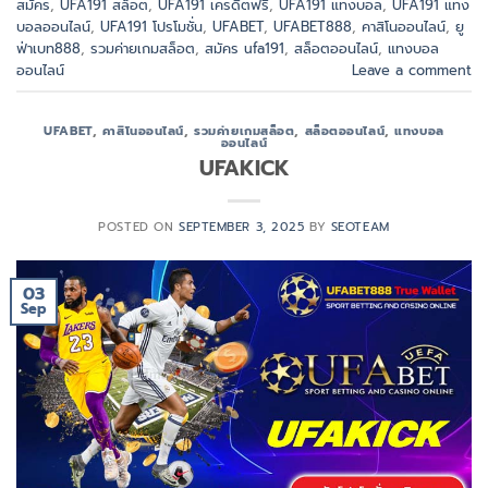
สมัคร
,
UFA191 สล็อต
,
UFA191 เครดิตฟรี
,
UFA191 แทงบอล
,
UFA191 แทง
บอลออนไลน์
,
UFA191 โปรโมชั่น
,
UFABET
,
UFABET888
,
คาสิโนออนไลน์
,
ยู
ฟ่าเบท888
,
รวมค่ายเกมสล็อต
,
สมัคร ufa191
,
สล็อตออนไลน์
,
แทงบอล
ออนไลน์
Leave a comment
UFABET
,
คาสิโนออนไลน์
,
รวมค่ายเกมสล็อต
,
สล็อตออนไลน์
,
แทงบอล
ออนไลน์
UFAKICK
POSTED ON
SEPTEMBER 3, 2025
BY
SEOTEAM
03
Sep