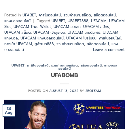
Posted in
UFABET
,
คาสิโนออนไลน์
,
รวมค่ายเกมสล็อต
,
สล็อตออนไลน์
,
แทงบอลออนไลน์
|
Tagged
UFABET
,
UFABET888
,
UFACAM
,
UFACAM
Slot
,
UFACAM True Wallet
,
UFACAM วอเลท
,
UFACAM สมัคร
,
UFACAM สล็อต
,
UFACAM เข้าสู่ระบบ
,
UFACAM เครดิตฟรี
,
UFACAM
แทงบอล
,
UFACAM แทงบอลออนไลน์
,
UFACAM โปรโมชั่น
,
คาสิโนออนไลน์
,
ทางเข้า UFACAM
,
ยูฟ่าเบท888
,
รวมค่ายเกมสล็อต
,
สล็อตออนไลน์
,
แทง
บอลออนไลน์
Leave a comment
UFABET
,
คาสิโนออนไลน์
,
รวมค่ายเกมสล็อต
,
สล็อตออนไลน์
,
แทงบอล
ออนไลน์
UFABOMB
POSTED ON
AUGUST 13, 2025
BY
SEOTEAM
13
Aug