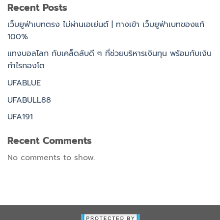
Recent Posts
เว็บยูฟ่าเบทตรง ไม่ผ่านเอเย่นต์ | ทางเข้า เว็บยูฟ่าเบทของแท้
100%
แทงบอลโลก กับเคล็ดลับดี ๆ ที่ช่วยบริหารเงินทุน พร้อมกับเงิน
กำไรกองโต
UFABLUE
UFABULL88
UFA191
Recent Comments
No comments to show.