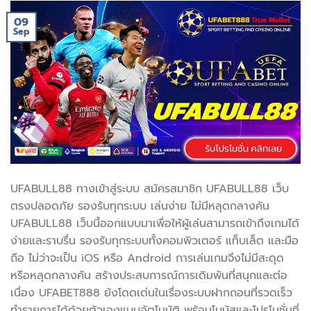
09
Sep
UFABULL88 ทางเข้าสู่ระบบ สมัครสมาชิก UFABULL88 เว็บ
ตรงปลอดภัย รองรับทุกระบบ เล่นง่าย ไม่มีหลุดกลางคัน
UFABULL88 เว็บนี้ออกแบบมาเพื่อให้ผู้เล่นสามารถเข้าถึงเกมได้
ง่ายและราบรื่น รองรับทุกระบบทั้งคอมพิวเตอร์ แท็บเล็ต และมือ
ถือ ไม่ว่าจะเป็น iOS หรือ Android การเล่นเกมจึงไม่มีสะดุด
หรือหลุดกลางคัน สร้างประสบการณ์การเดิมพันที่สนุกและต่อ
เนื่อง UFABET888 ยังโดดเด่นในเรื่องระบบฝากถอนที่รวดเร็ว
ทำรายการได้ด้วยตัวเองแบบอัตโนมัติ พร้อมโบนัสและโปรโมชั่นที่