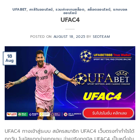
UFABET
,
คาสิโนออนไลน์
,
รวมค่ายเกมสล็อต
,
สล็อตออนไลน์
,
แทงบอล
ออนไลน์
UFAC4
POSTED ON
AUGUST 18, 2025
BY
SEOTEAM
18
Aug
UFAC4 ทางเข้าสู่ระบบ สมัครสมาชิก UFAC4 เว็บตรงทำกำไรได้
ทุกวัน โบนัสแตกง่ายทุกเกม จ่ายจริงทุกบิล UFAC4 เป็นหนึ่งใน