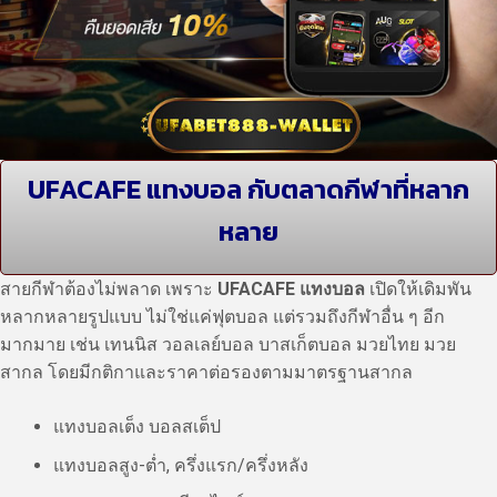
UFACAFE แทงบอล กับตลาดกีฬาที่หลาก
หลาย
สายกีฬาต้องไม่พลาด เพราะ
UFACAFE แทงบอล
เปิดให้เดิมพัน
หลากหลายรูปแบบ ไม่ใช่แค่ฟุตบอล แต่รวมถึงกีฬาอื่น ๆ อีก
มากมาย เช่น เทนนิส วอลเลย์บอล บาสเก็ตบอล มวยไทย มวย
สากล โดยมีกติกาและราคาต่อรองตามมาตรฐานสากล
แทงบอลเต็ง บอลสเต็ป
แทงบอลสูง-ต่ำ, ครึ่งแรก/ครึ่งหลัง