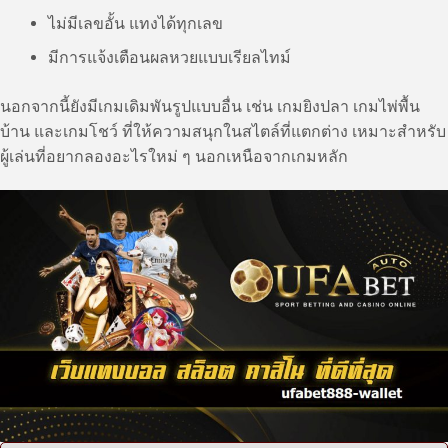
ไม่มีเลขอั้น แทงได้ทุกเลข
มีการแจ้งเตือนผลหวยแบบเรียลไทม์
นอกจากนี้ยังมีเกมเดิมพันรูปแบบอื่น เช่น เกมยิงปลา เกมไพ่พื้น
บ้าน และเกมโชว์ ที่ให้ความสนุกในสไตล์ที่แตกต่าง เหมาะสำหรับ
ผู้เล่นที่อยากลองอะไรใหม่ ๆ นอกเหนือจากเกมหลัก