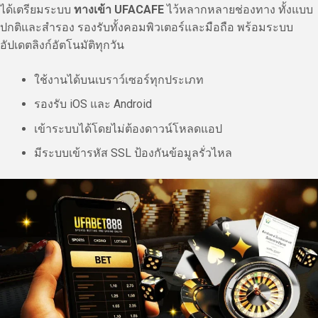
ได้เตรียมระบบ
ทางเข้า UFACAFE
ไว้หลากหลายช่องทาง ทั้งแบบ
ปกติและสำรอง รองรับทั้งคอมพิวเตอร์และมือถือ พร้อมระบบ
อัปเดตลิงก์อัตโนมัติทุกวัน
ใช้งานได้บนเบราว์เซอร์ทุกประเภท
รองรับ iOS และ Android
เข้าระบบได้โดยไม่ต้องดาวน์โหลดแอป
มีระบบเข้ารหัส SSL ป้องกันข้อมูลรั่วไหล