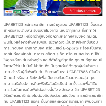
UFABET123 สมัครสมาชิก ทางเข้าสู่ระบบ UFABET123 เว็บตรง
สำหรับสายเดิมพัน รับโบนัสไม่จำกัด เล่นได้ทุกเกม สิ่งที่ทำให้
UFABET123 เหนือกว่าคู่แข่งคือความหลากหลายของเกมเดิม
พันที่มีให้เลือกอย่างครบครัน ไม่ว่าคุณจะเป็นสายกีฬาที่ชื่นชอบ
การแทงบอล บาสเกตบอล หรือแม้แต่ E-Sports หรือจะเป็นสาย
คาสิโนที่หลงใหลในบาคาร่า สล็อต รูเล็ต หรือเกมยิงปลา ที่นี่ก็มี
ให้คุณเลือกเล่นอย่างจุใจ และที่สำคัญที่สุดคือ ทุกเกมที่คุณเล่นมี
โอกาสได้รับ โบนัสไม่จำกัด ซึ่งเป็นจุดเด่นที่ดึงดูดผู้เล่นจำนวน
มาก สำหรับผู้ที่เพิ่งเริ่มต้นเดินทางกับเรา UFABET888 มีโบนัส
พิเศษสำหรับสมาชิกใหม่เพื่อเป็นการต้อนรับอย่างอบอุ่น คุณ
สามารถรับโบนัสเครดิตฟรีหรือโบนัสเงินฝากครั้งแรกเพื่อใช้ใน
การเริ่มต้นการเดิมพันได้อย่างมั่นใจ สมัครสมาชิก UFABET123
วิธีสมัครสมาชิกโดยไม่ต้องยืนยันตัวตนซับซ้อน การสมัครสมาชิก
กับ UFABET123 สมัคร นั้นง่ายและสะดวกสบายมาก เพียงแค่ทำ