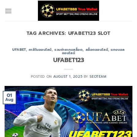
Skip
to
content
TAG ARCHIVES:
UFABET123 SLOT
UFABET
,
คาสิโนออนไลน์
,
รวมค่ายเกมสล็อต
,
สล็อตออนไลน์
,
แทงบอล
ออนไลน์
UFABET123
POSTED ON
AUGUST 1, 2025
BY
SEOTEAM
01
Aug