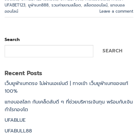
UFABET123
,
ยูฟ่าเบท888
,
รวมค่ายเกมสล็อต
,
สล็อตออนไลน์
,
แทงบอล
ออนไลน์
Leave a comment
Search
SEARCH
Recent Posts
เว็บยูฟ่าเบทตรง ไม่ผ่านเอเย่นต์ | ทางเข้า เว็บยูฟ่าเบทของแท้
100%
แทงบอลโลก กับเคล็ดลับดี ๆ ที่ช่วยบริหารเงินทุน พร้อมกับเงิน
กำไรกองโต
UFABLUE
UFABULL88