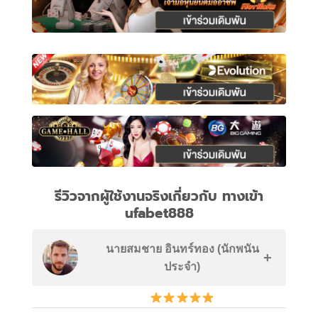
รีวิวจากผู้ใช้งานจริงเกี่ยวกับ ทางเข้า
ufabet888
นายสมชาย อินทร์ทอง (นักพนัน
ประจำ)