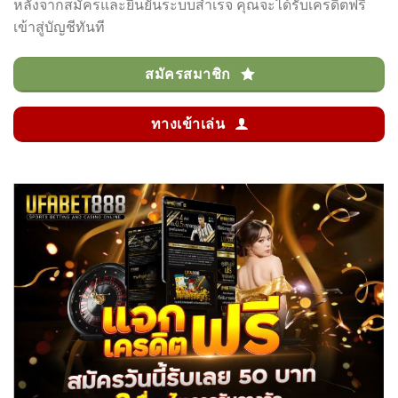
หลังจากสมัครและยืนยันระบบสำเร็จ คุณจะได้รับเครดิตฟรี
เข้าสู่บัญชีทันที
สมัครสมาชิก
ทางเข้าเล่น