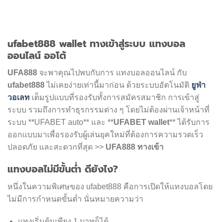
ufabet888 wallet ทางเข้าสู่ระบบ แทงบอล
ออนไลน์ ออโต้
UFA888
จะพาคุณไปพบกับการ แทงบอลออนไลน์ กับ
ufabet888
ไม่เคยง่ายเท่านี้มาก่อน ด้วยระบบอัตโนมัติ
ยูฟ่า
วอเลท
เต็มรูปแบบที่รองรับทั้งการสมัครสมาชิก การเข้าสู่
ระบบ รวมถึงการทำธุรกรรมต่าง ๆ โดยไม่ต้องผ่านเจ้าหน้าที่
ระบบ **UFABET auto** และ **
UFABET wallet
** ได้รับการ
ออกแบบมาเพื่อรองรับผู้เล่นยุคใหม่ที่ต้องการความรวดเร็ว
ปลอดภัย และสะดวกที่สุด >>
UFA888 ทางเข้า
แทงบอลไม่มีขั้นต่ำ ดียังไง?
หนึ่งในความพิเศษของ ufabet888 คือการเปิดให้แทงบอลโดย
ไม่มีการกำหนดขั้นต่ำ นั่นหมายความว่า
แทงเริ่มต้นเพียง 1 บาทก็ได้