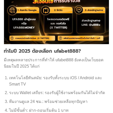
ทำไมปี 2025 ต้องเลือก ufabet888?
มีเหตุผลหลายประการที่ทำให้ ufabet888 ยังคงเป็นเว็บยอด
นิยมในปี 2025 ได้แก่
เทคโนโลยีทันสมัย: รองรับทั้งระบบ iOS / Android และ
Smart TV
ระบบ Wallet เสถียร: รองรับผู้ใช้งานพร้อมกันได้ไม่จำกัด
ทีมงานดูแล 24 ชม.: พร้อมช่วยเหลือทุกปัญหา
ไม่มีขั้นต่ำ: ฝาก-ถอนเริ่มต้น 1 บาท