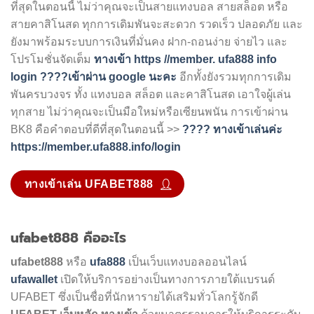
ที่สุดในตอนนี้ ไม่ว่าคุณจะเป็นสายแทงบอล สายสล็อต หรือ
สายคาสิโนสด ทุกการเดิมพันจะสะดวก รวดเร็ว ปลอดภัย และ
ยังมาพร้อมระบบการเงินที่มั่นคง ฝาก-ถอนง่าย จ่ายไว และ
โปรโมชั่นจัดเต็ม
ทางเข้า https //member. ufa888 info
login ????เข้าผ่าน google นะคะ
อีกทั้งยังรวมทุกการเดิม
พันครบวงจร ทั้ง แทงบอล สล็อต และคาสิโนสด เอาใจผู้เล่น
ทุกสาย ไม่ว่าคุณจะเป็นมือใหม่หรือเซียนพนัน การเข้าผ่าน
BK8 คือคำตอบที่ดีที่สุดในตอนนี้ >>
???? ทางเข้าเล่นค่ะ
https://member.ufa888.info/login
ทางเข้าเล่น UFABET888
ufabet888 คืออะไร
ufabet888
หรือ
ufa888
เป็นเว็บแทงบอลออนไลน์
ufawallet
เปิดให้บริการอย่างเป็นทางการภายใต้แบรนด์
UFABET ซึ่งเป็นชื่อที่นักหารายได้เสริมทั่วโลกรู้จักดี