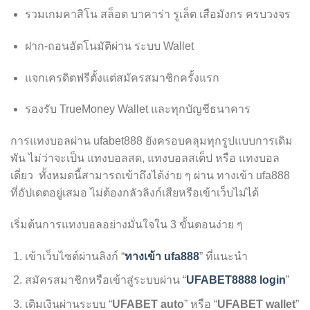
รวมเกมคาสิโน สล็อต บาคาร่า รูเล็ต เสือมังกร ครบวงจร
ฝาก-ถอนอัตโนมัติผ่าน ระบบ Wallet
แจกเครดิตฟรีตั้งแต่สมัครสมาชิกครั้งแรก
รองรับ TrueMoney Wallet และทุกบัญชีธนาคาร
การแทงบอลผ่าน ufabet888 ยังครอบคลุมทุกรูปแบบการเดิม
พัน ไม่ว่าจะเป็น แทงบอลสด, แทงบอลสเต็ป หรือ แทงบอล
เดี่ยว ทั้งหมดนี้สามารถเข้าถึงได้ง่าย ๆ ผ่าน ทางเข้า ufa888
ที่อัปเดตอยู่เสมอ ไม่ต้องกลัวลิงก์เสียหรือเข้าเว็บไม่ได้
เริ่มต้นการแทงบอลอย่างมั่นใจใน 3 ขั้นตอนง่าย ๆ
เข้าเว็บไซต์ผ่านลิงก์ “
ทางเข้า ufa888
” ที่แนะนำ
สมัครสมาชิกหรือเข้าสู่ระบบผ่าน “
UFABET8888 login
”
เติมเงินผ่านระบบ “
UFABET auto
” หรือ “
UFABET wallet
”