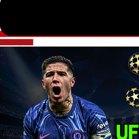
ทางเข้าสู่ระบบ