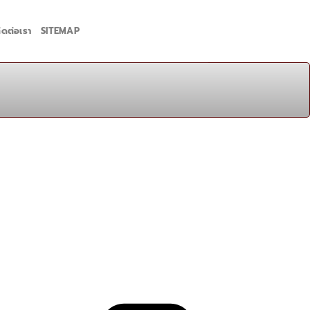
ิดต่อเรา
SITEMAP