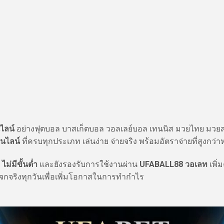
ไลน์
อย่างฟุตบอล บาสเก็ตบอล วอลเลย์บอล เทนนิส มวยไทย มวย
นไลน์
ที่ครบทุกประเภท เล่นง่าย จ่ายจริง พร้อมอัตราจ่ายที่สูงกว
ม่มีขั้นต่ำ
และยังรองรับการใช้งานผ่าน
UFABALL88 วอเลท
เพิ่
แจกจริงทุกวันเพื่อเพิ่มโอกาสในการทำกำไร