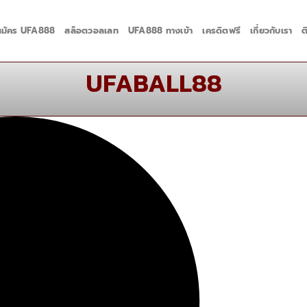
สมัคร UFA888
สล็อตวอลเลท
UFA888 ทางเข้า
เครดิตฟรี
เกี่ยวกับเรา
ต
UFABALL88