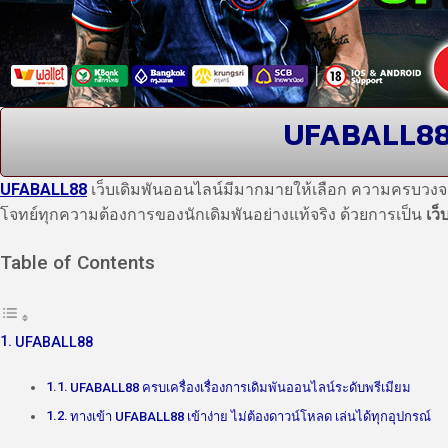
UFABALL88 ค
UFABALL88
เว็บเดิมพันออนไลน์มีมากมายให้เลือก ความครบวงจร คว
โจทย์ทุกความต้องการของนักเดิมพันอย่างแท้จริง ด้วยการเป็น
เว็
Table of Contents
UFABALL88
UFABALL88 ครบเครื่องเรื่องการเดิมพันออนไลน์ระดับพรีเมียม
ทางเข้า UFABALL88 เข้าง่าย ไม่ต้องดาวน์โหลด เล่นได้ทุกอุปกรณ์