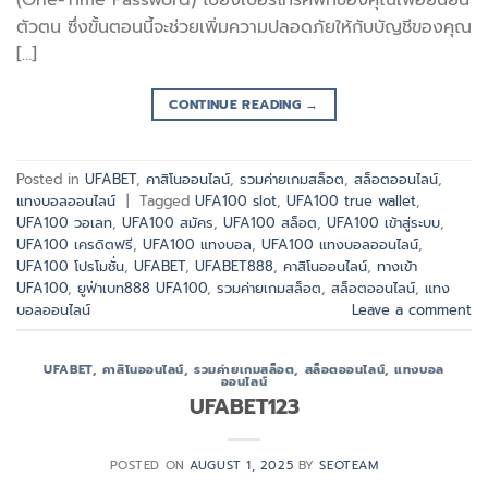
(One-Time Password) ไปยังเบอร์โทรศัพท์ของคุณเพื่อยืนยัน
ตัวตน ซึ่งขั้นตอนนี้จะช่วยเพิ่มความปลอดภัยให้กับบัญชีของคุณ
[…]
CONTINUE READING
→
Posted in
UFABET
,
คาสิโนออนไลน์
,
รวมค่ายเกมสล็อต
,
สล็อตออนไลน์
,
แทงบอลออนไลน์
|
Tagged
UFA100 slot
,
UFA100 true wallet
,
UFA100 วอเลท
,
UFA100 สมัคร
,
UFA100 สล็อต
,
UFA100 เข้าสู่ระบบ
,
UFA100 เครดิตฟรี
,
UFA100 แทงบอล
,
UFA100 แทงบอลออนไลน์
,
UFA100 โปรโมชั่น
,
UFABET
,
UFABET888
,
คาสิโนออนไลน์
,
ทางเข้า
UFA100
,
ยูฟ่าเบท888 UFA100
,
รวมค่ายเกมสล็อต
,
สล็อตออนไลน์
,
แทง
บอลออนไลน์
Leave a comment
UFABET
,
คาสิโนออนไลน์
,
รวมค่ายเกมสล็อต
,
สล็อตออนไลน์
,
แทงบอล
ออนไลน์
UFABET123
POSTED ON
AUGUST 1, 2025
BY
SEOTEAM