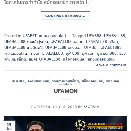
โอกาสในการทำกำไร สมัครสมาชิก ทางเข้า […]
CONTINUE READING
→
Posted in
UFABET
,
แทงบอลออนไลน์
|
Tagged
UFA888
,
UFABALL88
,
UFABALL88 ทางเข้าสู่ระบบ
,
UFABALL88 วอเลท
,
UFABALL88 สล็อต
,
UFABALL88 เครดิตฟรี
,
UFABALL88 แทงบอล
,
UFABET
,
UFABET888
,
คาสิโนออนไลน์
,
ทางเข้า UFABALL88
,
ยูฟ่า888
,
ยูฟ่าเบท
,
ยูฟ่าเบท888
,
รวม
ค่ายเกมสล็อต
,
สมัคร UFABALL88
,
สล็อตออนไลน์
,
แทงบอลออนไลน์
Leave a comment
UFABET
,
คาสิโนออนไลน์
,
รวมค่ายเกมสล็อต
,
สล็อตออนไลน์
,
แทงบอล
ออนไลน์
UFAMON
POSTED ON
JULY 15, 2025
BY
SEOTEAM
15
Jul