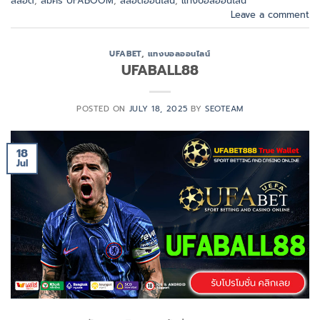
สล็อต
,
สมัคร UFABOOM
,
สล็อตออนไลน์
,
แทงบอลออนไลน์
Leave a comment
UFABET
,
แทงบอลออนไลน์
UFABALL88
POSTED ON
JULY 18, 2025
BY
SEOTEAM
18
Jul