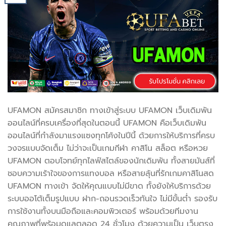
UFAMON สมัครสมาชิก ทางเข้าสู่ระบบ UFAMON เว็บเดิมพัน
ออนไลน์ที่ครบเครื่องที่สุดในตอนนี้ UFAMON คือเว็บเดิมพัน
ออนไลน์ที่กำลังมาแรงแซงทุกโค้งในปีนี้ ด้วยการให้บริการที่ครบ
วงจรแบบจัดเต็ม ไม่ว่าจะเป็นเกมกีฬา คาสิโน สล็อต หรือหวย
UFAMON ตอบโจทย์ทุกไลฟ์สไตล์ของนักเดิมพัน ทั้งสายมันส์ที่
ชอบความเร้าใจของการแทงบอล หรือสายลุ้นที่รักเกมคาสิโนสด
UFAMON ทางเข้า จัดให้คุณแบบไม่มีขาด ทั้งยังให้บริการด้วย
ระบบออโต้เต็มรูปแบบ ฝาก-ถอนรวดเร็วทันใจ ไม่มีขั้นต่ำ รองรับ
การใช้งานทั้งบนมือถือและคอมพิวเตอร์ พร้อมด้วยทีมงาน
คุณภาพที่พร้อมดูแลตลอด 24 ชั่วโมง ด้วยความเป็น เว็บตรง