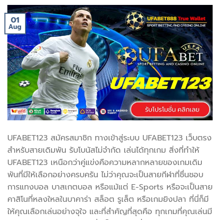
01
Aug
UFABET123 สมัครสมาชิก ทางเข้าสู่ระบบ UFABET123 เว็บตรง
สำหรับสายเดิมพัน รับโบนัสไม่จำกัด เล่นได้ทุกเกม สิ่งที่ทำให้
UFABET123 เหนือกว่าคู่แข่งคือความหลากหลายของเกมเดิม
พันที่มีให้เลือกอย่างครบครัน ไม่ว่าคุณจะเป็นสายกีฬาที่ชื่นชอบ
การแทงบอล บาสเกตบอล หรือแม้แต่ E-Sports หรือจะเป็นสาย
คาสิโนที่หลงใหลในบาคาร่า สล็อต รูเล็ต หรือเกมยิงปลา ที่นี่ก็มี
ให้คุณเลือกเล่นอย่างจุใจ และที่สำคัญที่สุดคือ ทุกเกมที่คุณเล่นมี