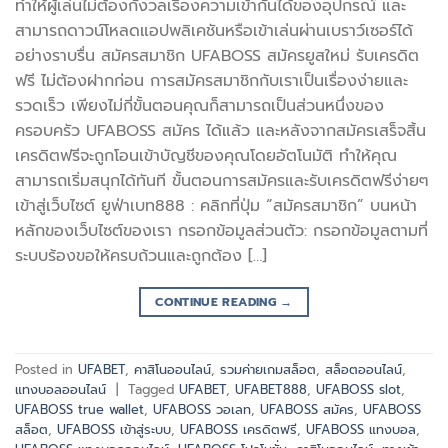
ทำให้ผู้เล่นไม่ต้องกังวลเรื่องความเข้ากันได้ของอุปกรณ์ และ
สามารถดาวน์โหลดแอปพลิเคชันหรือเข้าเล่นผ่านเบราว์เซอร์ได้
อย่างราบรื่น สมัครสมาชิก UFABOSS สมัครยูสใหม่ รับเครดิต
ฟรี ไม่ต้องฝากก่อน การสมัครสมาชิกกับเราเป็นเรื่องง่ายและ
รวดเร็ว เพียงไม่กี่ขั้นตอนคุณก็สามารถเป็นส่วนหนึ่งของ
ครอบครัว UFABOSS สมัคร ได้แล้ว และหลังจากสมัครเสร็จสิ้น
เครดิตฟรีจะถูกโอนเข้าบัญชีของคุณโดยอัตโนมัติ ทำให้คุณ
สามารถเริ่มสนุกได้ทันที ขั้นตอนการสมัครและรับเครดิตฟรีง่ายๆ
เข้าสู่เว็บไซต์ ยูฟ่าเบท888 : คลิกที่ปุ่ม “สมัครสมาชิก” บนหน้า
หลักของเว็บไซต์ของเรา กรอกข้อมูลส่วนตัว: กรอกข้อมูลตามที่
ระบบร้องขอให้ครบถ้วนและถูกต้อง […]
CONTINUE READING
→
Posted in
UFABET
,
คาสิโนออนไลน์
,
รวมค่ายเกมสล็อต
,
สล็อตออนไลน์
,
แทงบอลออนไลน์
|
Tagged
UFABET
,
UFABET888
,
UFABOSS slot
,
UFABOSS true wallet
,
UFABOSS วอเลท
,
UFABOSS สมัคร
,
UFABOSS
สล็อต
,
UFABOSS เข้าสู่ระบบ
,
UFABOSS เครดิตฟรี
,
UFABOSS แทงบอล
,