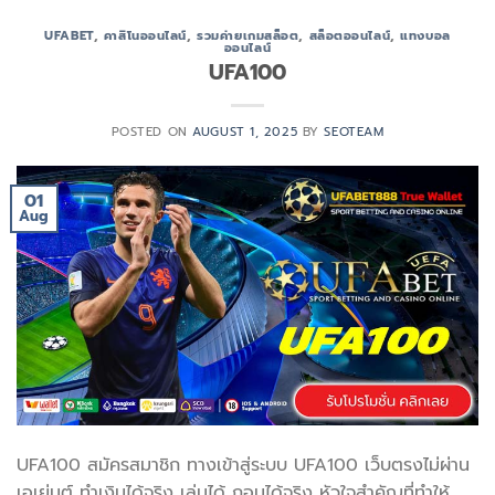
UFABET
,
คาสิโนออนไลน์
,
รวมค่ายเกมสล็อต
,
สล็อตออนไลน์
,
แทงบอล
ออนไลน์
UFA100
POSTED ON
AUGUST 1, 2025
BY
SEOTEAM
01
Aug
UFA100 สมัครสมาชิก ทางเข้าสู่ระบบ UFA100 เว็บตรงไม่ผ่าน
เอเย่นต์ ทำเงินได้จริง เล่นได้ ถอนได้จริง หัวใจสำคัญที่ทำให้