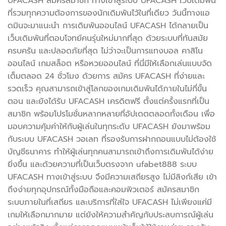
UFACASH สมัครสมาชิก ทางเข้าสู่ระบบ UFACASH เว็บเดิมพัน
ที่รวมทุกความต้องการของนักเดิมพันไว้ในที่เดียว วันนี้ทางแอ
ดมินจะมาแนะนำ การเดิมพันออนไลน์ UFACASH ได้กลายเป็น
เว็บเดิมพันที่ตอบโจทย์คนรุ่นใหม่มากที่สุด ด้วยระบบที่ทันสมัย
ครบครัน และปลอดภัยที่สุด ไม่ว่าจะเป็นการแทงบอล คาสิโน
ออนไลน์ เกมสล็อต หรือหวยออนไลน์ ที่นี่มีให้เลือกเล่นแบบจัด
เต็มตลอด 24 ชั่วโมง ด้วยการ สมัคร UFACASH ที่ง่ายและ
รวดเร็ว คุณสามารถเข้าสู่โลกของเกมเดิมพันได้ภายในไม่กี่ขั้น
ตอน และยังได้รับ UFACASH เครดิตฟรี ตั้งแต่ครั้งแรกที่เป็น
สมาชิก พร้อมโปรโมชั่นหลากหลายที่อัปเดตตลอดทั้งเดือน เพื่อ
มอบความคุ้มค่าให้กับผู้เล่นในทุกระดับ UFACASH ยังมาพร้อม
กับระบบ UFACASH วอเลท ที่รองรับการฝากถอนแบบไม่ต้องใช้
บัญชีธนาคาร ทำให้ผู้เล่นทุกคนสามารถเข้าถึงการเดิมพันได้ง่าย
ยิ่งขึ้น และด้วยความที่เป็นเว็บตรงจาก ufabet888 ระบบ
UFACASH ทางเข้าสู่ระบบ จึงมีความเสถียรสูง ไม่มีลิงก์เสีย เข้า
ถึงง่ายทุกอุปกรณ์ทั้งมือถือและคอมพิวเตอร์ สมัครสมาชิก
ระบบภายในที่เสถียร และบริการที่ใส่ใจ UFACASH ไม่เพียงแค่มี
เกมให้เลือกมากมาย แต่ยังให้ความสำคัญกับประสบการณ์ผู้เล่น