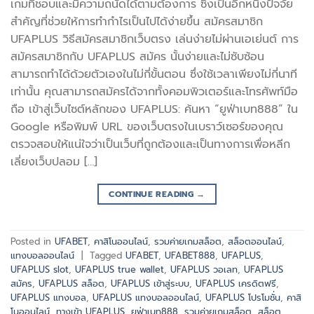
เกมที่ชอบและมีความถนัดได้ตามต้องการ ซึ่งเป็นอีกหนึ่งปัจจัย
สำคัญที่ช่วยให้การทำกำไรเป็นไปได้ง่ายขึ้น สมัครสมาชิก
UFAPLUS วิธีสมัครสมาชิกเว็บตรง เล่นง่ายไม่ผ่านเอเย่นต์ การ
สมัครสมาชิกกับ UFAPLUS สมัคร นั้นง่ายและไม่ซับซ้อน
สามารถทำได้ด้วยตัวเองในไม่กี่ขั้นตอน ซึ่งใช้เวลาเพียงไม่กี่นาที
เท่านั้น คุณสามารถสมัครได้จากทั้งคอมพิวเตอร์และโทรศัพท์มือ
ถือ เข้าสู่เว็บไซต์หลักของ UFAPLUS: ค้นหา “ยูฟ่าเบท888” ใน
Google หรือพิมพ์ URL ของเว็บตรงในเบราว์เซอร์ของคุณ
ตรวจสอบให้แน่ใจว่าเป็นเว็บที่ถูกต้องและเป็นทางการเพื่อหลีก
เลี่ยงเว็บปลอม […]
CONTINUE READING
→
Posted in
UFABET
,
คาสิโนออนไลน์
,
รวมค่ายเกมสล็อต
,
สล็อตออนไลน์
,
แทงบอลออนไลน์
|
Tagged
UFABET
,
UFABET888
,
UFAPLUS
,
UFAPLUS slot
,
UFAPLUS true wallet
,
UFAPLUS วอเลท
,
UFAPLUS
สมัคร
,
UFAPLUS สล็อต
,
UFAPLUS เข้าสู่ระบบ
,
UFAPLUS เครดิตฟรี
,
UFAPLUS แทงบอล
,
UFAPLUS แทงบอลออนไลน์
,
UFAPLUS โปรโมชั่น
,
คาสิ
โนออนไลน์
,
ทางเข้า UFAPLUS
,
ยูฟ่าเบท888
,
รวมค่ายเกมสล็อต
,
สล็อต