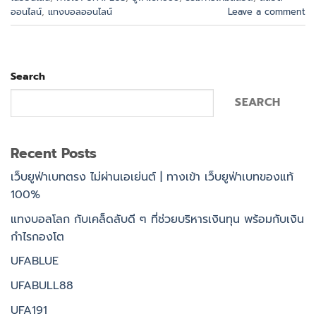
ออนไลน์
,
แทงบอลออนไลน์
Leave a comment
Search
SEARCH
Recent Posts
เว็บยูฟ่าเบทตรง ไม่ผ่านเอเย่นต์ | ทางเข้า เว็บยูฟ่าเบทของแท้
100%
แทงบอลโลก กับเคล็ดลับดี ๆ ที่ช่วยบริหารเงินทุน พร้อมกับเงิน
กำไรกองโต
UFABLUE
UFABULL88
UFA191