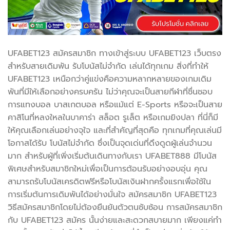
UFABET123 สมัครสมาชิก ทางเข้าสู่ระบบ UFABET123 เว็บตรง
สำหรับสายเดิมพัน รับโบนัสไม่จำกัด เล่นได้ทุกเกม สิ่งที่ทำให้
UFABET123 เหนือกว่าคู่แข่งคือความหลากหลายของเกมเดิม
พันที่มีให้เลือกอย่างครบครัน ไม่ว่าคุณจะเป็นสายกีฬาที่ชื่นชอบ
การแทงบอล บาสเกตบอล หรือแม้แต่ E-Sports หรือจะเป็นสาย
คาสิโนที่หลงใหลในบาคาร่า สล็อต รูเล็ต หรือเกมยิงปลา ที่นี่ก็มี
ให้คุณเลือกเล่นอย่างจุใจ และที่สำคัญที่สุดคือ ทุกเกมที่คุณเล่นมี
โอกาสได้รับ โบนัสไม่จำกัด ซึ่งเป็นจุดเด่นที่ดึงดูดผู้เล่นจำนวน
มาก สำหรับผู้ที่เพิ่งเริ่มต้นเดินทางกับเรา UFABET888 มีโบนัส
พิเศษสำหรับสมาชิกใหม่เพื่อเป็นการต้อนรับอย่างอบอุ่น คุณ
สามารถรับโบนัสเครดิตฟรีหรือโบนัสเงินฝากครั้งแรกเพื่อใช้ใน
การเริ่มต้นการเดิมพันได้อย่างมั่นใจ สมัครสมาชิก UFABET123
วิธีสมัครสมาชิกโดยไม่ต้องยืนยันตัวตนซับซ้อน การสมัครสมาชิก
กับ UFABET123 สมัคร นั้นง่ายและสะดวกสบายมาก เพียงแค่ทำ