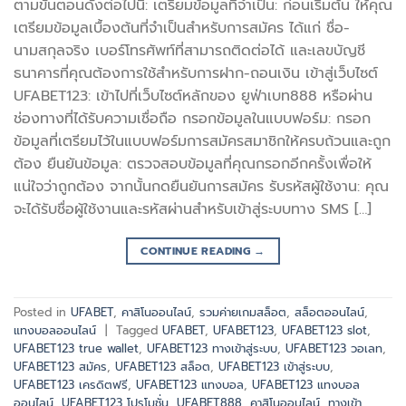
ตามขั้นตอนดังต่อไปนี้: เตรียมข้อมูลที่จำเป็น: ก่อนเริ่มต้น ให้คุณ
เตรียมข้อมูลเบื้องต้นที่จำเป็นสำหรับการสมัคร ได้แก่ ชื่อ-
นามสกุลจริง เบอร์โทรศัพท์ที่สามารถติดต่อได้ และเลขบัญชี
ธนาคารที่คุณต้องการใช้สำหรับการฝาก-ถอนเงิน เข้าสู่เว็บไซต์
UFABET123: เข้าไปที่เว็บไซต์หลักของ ยูฟ่าเบท888 หรือผ่าน
ช่องทางที่ได้รับความเชื่อถือ กรอกข้อมูลในแบบฟอร์ม: กรอก
ข้อมูลที่เตรียมไว้ในแบบฟอร์มการสมัครสมาชิกให้ครบถ้วนและถูก
ต้อง ยืนยันข้อมูล: ตรวจสอบข้อมูลที่คุณกรอกอีกครั้งเพื่อให้
แน่ใจว่าถูกต้อง จากนั้นกดยืนยันการสมัคร รับรหัสผู้ใช้งาน: คุณ
จะได้รับชื่อผู้ใช้งานและรหัสผ่านสำหรับเข้าสู่ระบบทาง SMS […]
CONTINUE READING
→
Posted in
UFABET
,
คาสิโนออนไลน์
,
รวมค่ายเกมสล็อต
,
สล็อตออนไลน์
,
แทงบอลออนไลน์
|
Tagged
UFABET
,
UFABET123
,
UFABET123 slot
,
UFABET123 true wallet
,
UFABET123 ทางเข้าสู่ระบบ
,
UFABET123 วอเลท
,
UFABET123 สมัคร
,
UFABET123 สล็อต
,
UFABET123 เข้าสู่ระบบ
,
UFABET123 เครดิตฟรี
,
UFABET123 แทงบอล
,
UFABET123 แทงบอล
ออนไลน์
,
UFABET123 โปรโมชั่น
,
UFABET888
,
คาสิโนออนไลน์
,
ทางเข้า