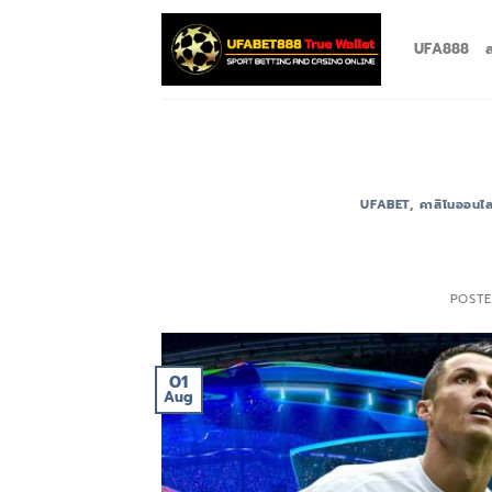
Skip
to
UFA888
content
UFABET
,
คาสิโนออนไล
POST
01
Aug