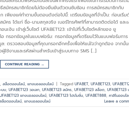
โบนัสเครดิตฟรีหรือโบนัสเงินฝากครั้งแรกเพื่อใช้ในการเริ่มต้นการเดิ
ิธีสมัครสมาชิกโดยไม่ต้องยืนยันตัวตนซับซ้อน การสมัครสมาชิกกับ
ียงแค่ทำตามขั้นตอนดังต่อไปนี้: เตรียมข้อมูลที่จำเป็น: ก่อนเริ่มต
รสมัคร ได้แก่ ชื่อ-นามสกุลจริง เบอร์โทรศัพท์ที่สามารถติดต่อได้ และ
เงิน เข้าสู่เว็บไซต์ UFABET123: เข้าไปที่เว็บไซต์หลักของ ยู
อถือ กรอกข้อมูลในแบบฟอร์ม: กรอกข้อมูลที่เตรียมไว้ในแบบฟอร์มการ
ล: ตรวจสอบข้อมูลที่คุณกรอกอีกครั้งเพื่อให้แน่ใจว่าถูกต้อง จากนั้
ื่อผู้ใช้งานและรหัสผ่านสำหรับเข้าสู่ระบบทาง SMS […]
CONTINUE READING
→
,
สล็อตออนไลน์
,
แทงบอลออนไลน์
|
Tagged
UFABET
,
UFABET123
,
UFABET1
ระบบ
,
UFABET123 วอเลท
,
UFABET123 สมัคร
,
UFABET123 สล็อต
,
UFABET123 เข้
UFABET123 แทงบอลออนไลน์
,
UFABET123 โปรโมชั่น
,
UFABET888
,
คาสิโนออนไล
สล็อตออนไลน์
,
แทงบอลออนไลน์
Leave a com