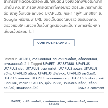
สามารถทำได้ด้วยตัวเองในไม่กี่ขั้นตอน ซึ่งใช้เวลาเพียงไม่กี่นาที
เท่านั้น คุณสามารถสมัครได้จากทั้งคอมพิวเตอร์และโทรศัพท์มือ
ถือ เข้าสู่เว็บไซต์หลักของ UFAPLUS: ค้นหา “ยูฟ่าเบท888” ใน
Google หรือพิมพ์ URL ของเว็บตรงในเบราว์เซอร์ของคุณ
ตรวจสอบให้แน่ใจว่าเป็นเว็บที่ถูกต้องและเป็นทางการเพื่อหลีก
เลี่ยงเว็บปลอม […]
CONTINUE READING
→
Posted in
UFABET
,
คาสิโนออนไลน์
,
รวมค่ายเกมสล็อต
,
สล็อตออนไลน์
,
แทงบอลออนไลน์
|
Tagged
UFABET
,
UFABET888
,
UFAPLUS
,
UFAPLUS slot
,
UFAPLUS true wallet
,
UFAPLUS วอเลท
,
UFAPLUS
สมัคร
,
UFAPLUS สล็อต
,
UFAPLUS เข้าสู่ระบบ
,
UFAPLUS เครดิตฟรี
,
UFAPLUS แทงบอล
,
UFAPLUS แทงบอลออนไลน์
,
UFAPLUS โปรโมชั่น
,
คาสิ
โนออนไลน์
,
ทางเข้า UFAPLUS
,
ยูฟ่าเบท888
,
รวมค่ายเกมสล็อต
,
สล็อต
ออนไลน์
,
แทงบอลออนไลน์
Leave a comment
UFABET
,
คาสิโนออนไลน์
,
รวมค่ายเกมสล็อต
,
สล็อตออนไลน์
,
แทงบอล
ออนไลน์