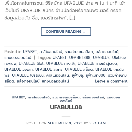
เพิ่มโอกาสในการชนะ วิธีสมัคร UFABLUE ง่าย ๆ ใน 1 นาที เข้า
เว็บไซต์ UFABLUE สมัคร ผ่านมือถือหรือคอมพิวเตอร์ กรอก
ข้อมูลส่วนตัว ชื่อ, เบอร์โทรศัพท์, […]
CONTINUE READING
→
Posted in
UFABET
,
คาสิโนออนไลน์
,
รวมค่ายเกมสล็อต
,
สล็อตออนไลน์
,
แทงบอลออนไลน์
|
Tagged
UFABET
,
UFABET888
,
UFABLUE
,
Ufablue
review
,
UFABLUE Slot
,
UFABLUE ทางเข้า
,
UFABLUE ทางเข้าสู่ระบบ
,
UFABLUE วอเลท
,
UFABLUE สมัคร
,
UFABLUE สล็อต
,
UFABLUE เครดิต
ฟรี
,
UFABLUE โปรโมชั่น
,
คาสิโนออนไลน์
,
ยูฟ่าบลู
,
ยูฟ่าเบท888
,
รวมค่ายเกม
สล็อต
,
สล็อตออนไลน์
,
แทงบอลออนไลน์
Leave a comment
UFABET
,
คาสิโนออนไลน์
,
รวมค่ายเกมสล็อต
,
สล็อตออนไลน์
,
แทงบอล
ออนไลน์
UFABULL88
POSTED ON
SEPTEMBER 9, 2025
BY
SEOTEAM