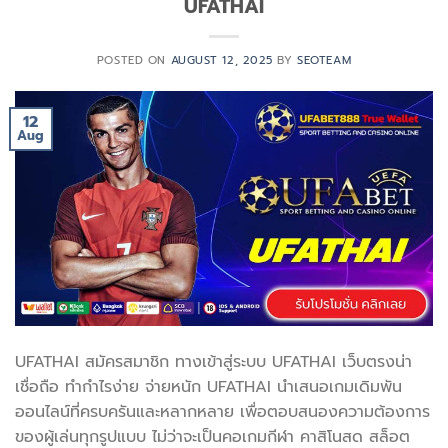
UFATHAI
POSTED ON
AUGUST 12, 2025
BY
SEOTEAM
12
Aug
UFATHAI สมัครสมาชิก ทางเข้าสู่ระบบ UFATHAI เว็บตรงน่า
เชื่อถือ ทำกำไรง่าย จ่ายหนัก UFATHAI นำเสนอเกมเดิมพัน
ออนไลน์ที่ครบครันและหลากหลาย เพื่อตอบสนองความต้องการ
ของผู้เล่นทุกรูปแบบ ไม่ว่าจะเป็นคอเกมกีฬา คาสิโนสด สล็อต