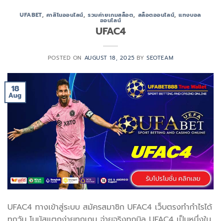
UFABET
,
คาสิโนออนไลน์
,
รวมค่ายเกมสล็อต
,
สล็อตออนไลน์
,
แทงบอล
ออนไลน์
UFAC4
POSTED ON
AUGUST 18, 2025
BY
SEOTEAM
18
Aug
UFAC4 ทางเข้าสู่ระบบ สมัครสมาชิก UFAC4 เว็บตรงทำกำไรได้
ทุกวัน โบนัสแตกง่ายทุกเกม จ่ายจริงทุกบิล UFAC4 เป็นหนึ่งใน