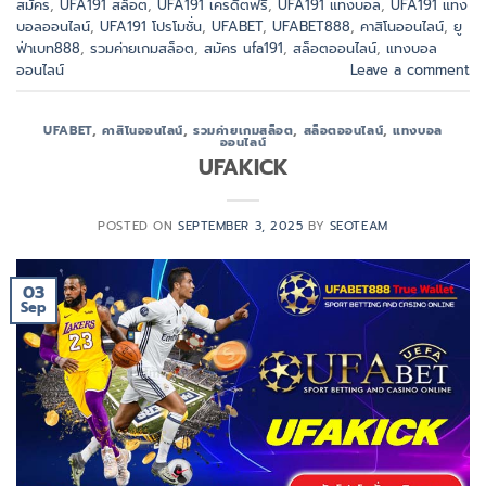
สมัคร
,
UFA191 สล็อต
,
UFA191 เครดิตฟรี
,
UFA191 แทงบอล
,
UFA191 แทง
บอลออนไลน์
,
UFA191 โปรโมชั่น
,
UFABET
,
UFABET888
,
คาสิโนออนไลน์
,
ยู
ฟ่าเบท888
,
รวมค่ายเกมสล็อต
,
สมัคร ufa191
,
สล็อตออนไลน์
,
แทงบอล
ออนไลน์
Leave a comment
UFABET
,
คาสิโนออนไลน์
,
รวมค่ายเกมสล็อต
,
สล็อตออนไลน์
,
แทงบอล
ออนไลน์
UFAKICK
POSTED ON
SEPTEMBER 3, 2025
BY
SEOTEAM
03
Sep