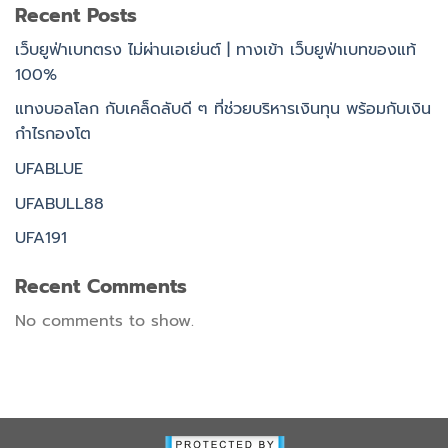
Recent Posts
เว็บยูฟ่าเบทตรง ไม่ผ่านเอเย่นต์ | ทางเข้า เว็บยูฟ่าเบทของแท้
100%
แทงบอลโลก กับเคล็ดลับดี ๆ ที่ช่วยบริหารเงินทุน พร้อมกับเงิน
กำไรกองโต
UFABLUE
UFABULL88
UFA191
Recent Comments
No comments to show.