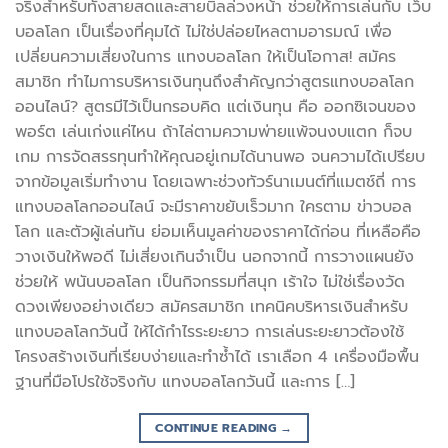
จริงสำหรับทั้งสายสดและสายบิลล่วงหน้า ช่วยให้การเล่นกับ เว็บ
บอลโลก เป็นเรื่องที่คุมได้ ไม่ใช่ปล่อยไหลตามอารมณ์ เพื่อ
เปลี่ยนความเสี่ยงในการ แทงบอลโลก ให้เป็นโอกาส! สมัคร
สมาชิก ทำไมการบริหารเงินทุนถึงสำคัญกว่าสูตรแทงบอลโลก
ออนไลน์? สูตรมีไว้เป็นกรอบคิด แต่เงินทุน คือ ออกซิเจนของ
พอร์ต เล่นเก่งแค่ไหน ถ้าไล่ตามความพ่ายแพ้จนงบแตก ก็จบ
เกม การจัดสรรทุนทำให้คุณอยู่เกมได้นานพอ จนความได้เปรียบ
จากข้อมูลเริ่มทำงาน โดยเฉพาะช่วงทัวร์นาเมนต์ที่แมตช์ถี่ การ
แทงบอลโลกออนไลน์ จะมีราคาขยับเร็วมาก ใครตาม ข่าวบอล
โลก และตัวผู้เล่นทัน ย่อมเห็นมูลค่าของราคาได้ก่อน ที่เหลือคือ
วางเงินให้พอดี ไม่เสี่ยงเกินจำเป็น นอกจากนี้ การวางแผนยัง
ช่วยให้ พนันบอลโลก เป็นกิจกรรมที่สนุก เร้าใจ ไม่ใช่เรื่องวัด
ดวงเพียงอย่างเดียว สมัครสมาชิก เทคนิคบริหารเงินสำหรับ
แทงบอลโลกวันนี้ ให้ได้กำไรระยะยาว การเล่นระยะยาวต้องใช้
โครงสร้างเงินที่เรียบง่ายและทำซ้ำได้ เราเลือก 4 เครื่องมือพื้น
ฐานที่มือโปรใช้จริงกับ แทงบอลโลกวันนี้ และการ […]
CONTINUE READING
→