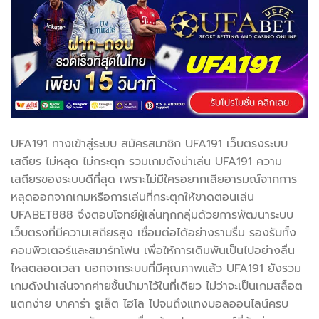
UFA191 ทางเข้าสู่ระบบ สมัครสมาชิก UFA191 เว็บตรงระบบ
เสถียร ไม่หลุด ไม่กระตุก รวมเกมดังน่าเล่น UFA191 ความ
เสถียรของระบบดีที่สุด เพราะไม่มีใครอยากเสียอารมณ์จากการ
หลุดออกจากเกมหรือการเล่นที่กระตุกให้ขาดตอนเล่น
UFABET888 จึงตอบโจทย์ผู้เล่นทุกกลุ่มด้วยการพัฒนาระบบ
เว็บตรงที่มีความเสถียรสูง เชื่อมต่อได้อย่างราบรื่น รองรับทั้ง
คอมพิวเตอร์และสมาร์ทโฟน เพื่อให้การเดิมพันเป็นไปอย่างลื่น
ไหลตลอดเวลา นอกจากระบบที่มีคุณภาพแล้ว UFA191 ยังรวม
เกมดังน่าเล่นจากค่ายชั้นนำมาไว้ในที่เดียว ไม่ว่าจะเป็นเกมสล็อต
แตกง่าย บาคาร่า รูเล็ต ไฮโล ไปจนถึงแทงบอลออนไลน์ครบ