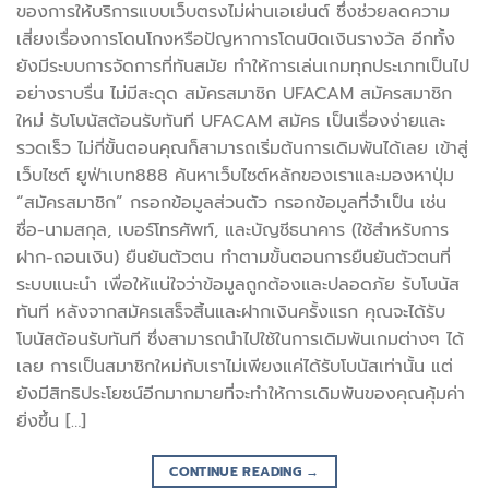
ของการให้บริการแบบเว็บตรงไม่ผ่านเอเย่นต์ ซึ่งช่วยลดความ
เสี่ยงเรื่องการโดนโกงหรือปัญหาการโดนบิดเงินรางวัล อีกทั้ง
ยังมีระบบการจัดการที่ทันสมัย ทำให้การเล่นเกมทุกประเภทเป็นไป
อย่างราบรื่น ไม่มีสะดุด สมัครสมาชิก UFACAM สมัครสมาชิก
ใหม่ รับโบนัสต้อนรับทันที UFACAM สมัคร เป็นเรื่องง่ายและ
รวดเร็ว ไม่กี่ขั้นตอนคุณก็สามารถเริ่มต้นการเดิมพันได้เลย เข้าสู่
เว็บไซต์ ยูฟ่าเบท888 ค้นหาเว็บไซต์หลักของเราและมองหาปุ่ม
“สมัครสมาชิก” กรอกข้อมูลส่วนตัว กรอกข้อมูลที่จำเป็น เช่น
ชื่อ-นามสกุล, เบอร์โทรศัพท์, และบัญชีธนาคาร (ใช้สำหรับการ
ฝาก-ถอนเงิน) ยืนยันตัวตน ทำตามขั้นตอนการยืนยันตัวตนที่
ระบบแนะนำ เพื่อให้แน่ใจว่าข้อมูลถูกต้องและปลอดภัย รับโบนัส
ทันที หลังจากสมัครเสร็จสิ้นและฝากเงินครั้งแรก คุณจะได้รับ
โบนัสต้อนรับทันที ซึ่งสามารถนำไปใช้ในการเดิมพันเกมต่างๆ ได้
เลย การเป็นสมาชิกใหม่กับเราไม่เพียงแค่ได้รับโบนัสเท่านั้น แต่
ยังมีสิทธิประโยชน์อีกมากมายที่จะทำให้การเดิมพันของคุณคุ้มค่า
ยิ่งขึ้น […]
CONTINUE READING
→