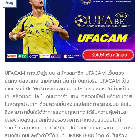
Aug
UFACAM ทางเข้าสู่ระบบ สมัครสมาชิก UFACAM เว็บตรง
มั่นคง ปลอดภัย เกมไหนน่าเล่น ทำเงินได้จริง UFACAM เป็น
เว็บตรงที่เปิดให้บริการเกมพนันออนไลน์ครบวงจร ไม่ว่าจะเป็น
เกมสล็อตออนไลน์ เกมบาคาร่า แทงบอลออนไลน์ หรือเกมคาสิ
โนสดทุกประเภท ด้วยความมั่นคงและปลอดภัยของระบบ ผู้เล่น
จึงสามารถมั่นใจได้ว่าการลงทุนทุกบาทจะได้รับความคุ้มค่าและ
ปลอดภัยสูงสุด อีกทั้งยังรองรับการฝากถอนแบบออโต้ที่
รวดเร็ว สะดวกสบาย ทำให้ผู้เล่นไม่ต้องเสียเวลารอนาน สามารถ
สนุกกับเกมและทำกำไรได้ทันที UFABET888 โดดเด่นในเรื่อง