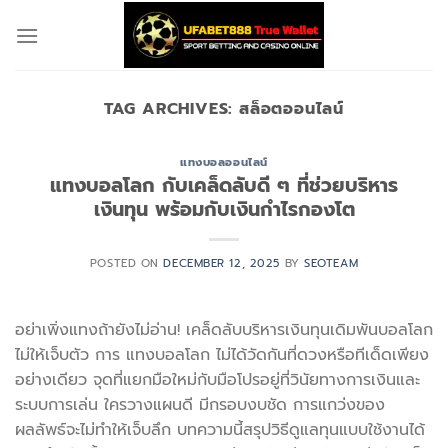
Skip
to
content
TAG ARCHIVES:
สล็อตออนไลน์
แทงบอลออนไลน์
แทงบอลโลก กับเคล็ดลับดี ๆ ที่ช่วยบริหาร
เงินทุน พร้อมกับเงินกำไรกองโต
POSTED ON
DECEMBER 12, 2025
BY
SEOTEAM
อย่าเพิ่งแทงถ้ายังไม่อ่าน! เคล็ดลับบริหารเงินทุนเดิมพันบอลโลก
ไม่ให้เจ็บตัว การ แทงบอลโลก ไม่ได้วัดกันที่ดวงหรือทีเด็ดเพียง
อย่างเดียว จุดที่แยกมือใหม่กับมือโปรอยู่ที่วินัยทางการเงินและ
ระบบการเล่น ใครวางแผนดี มีกรอบงบชัด การแกว่งของ
ผลลัพธ์จะไม่ทำให้เจ็บลึก บทความนี้สรุปวิธีดูแลทุนแบบใช้งานได้