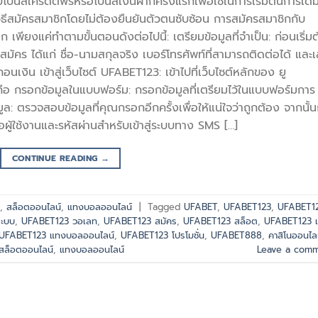
โบนัสเครดิตฟรีหรือโบนัสเงินฝากครั้งแรกเพื่อใช้ในการเริ่มต้นการเดิ
ิธีสมัครสมาชิกโดยไม่ต้องยืนยันตัวตนซับซ้อน การสมัครสมาชิกกับ
ียงแค่ทำตามขั้นตอนดังต่อไปนี้: เตรียมข้อมูลที่จำเป็น: ก่อนเริ่มต
รสมัคร ได้แก่ ชื่อ-นามสกุลจริง เบอร์โทรศัพท์ที่สามารถติดต่อได้ และ
เงิน เข้าสู่เว็บไซต์ UFABET123: เข้าไปที่เว็บไซต์หลักของ ยู
อถือ กรอกข้อมูลในแบบฟอร์ม: กรอกข้อมูลที่เตรียมไว้ในแบบฟอร์มการ
ล: ตรวจสอบข้อมูลที่คุณกรอกอีกครั้งเพื่อให้แน่ใจว่าถูกต้อง จากนั้
ื่อผู้ใช้งานและรหัสผ่านสำหรับเข้าสู่ระบบทาง SMS […]
CONTINUE READING
→
,
สล็อตออนไลน์
,
แทงบอลออนไลน์
|
Tagged
UFABET
,
UFABET123
,
UFABET1
ระบบ
,
UFABET123 วอเลท
,
UFABET123 สมัคร
,
UFABET123 สล็อต
,
UFABET123 เข้
UFABET123 แทงบอลออนไลน์
,
UFABET123 โปรโมชั่น
,
UFABET888
,
คาสิโนออนไล
สล็อตออนไลน์
,
แทงบอลออนไลน์
Leave a com