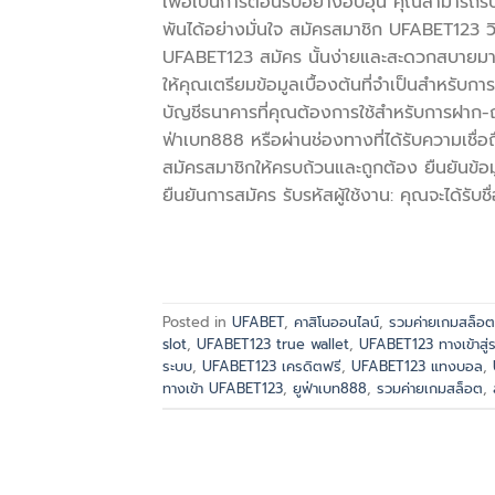
เพื่อเป็นการต้อนรับอย่างอบอุ่น คุณสามารถรับ
พันได้อย่างมั่นใจ สมัครสมาชิก UFABET123 ว
UFABET123 สมัคร นั้นง่ายและสะดวกสบายมาก เพ
ให้คุณเตรียมข้อมูลเบื้องต้นที่จำเป็นสำหรับกา
บัญชีธนาคารที่คุณต้องการใช้สำหรับการฝาก-ถอน
ฟ่าเบท888 หรือผ่านช่องทางที่ได้รับความเชื่
สมัครสมาชิกให้ครบถ้วนและถูกต้อง ยืนยันข้อมู
ยืนยันการสมัคร รับรหัสผู้ใช้งาน: คุณจะได้รับช
Posted in
UFABET
,
คาสิโนออนไลน์
,
รวมค่ายเกมสล็อต
slot
,
UFABET123 true wallet
,
UFABET123 ทางเข้าสู่
ระบบ
,
UFABET123 เครดิตฟรี
,
UFABET123 แทงบอล
,
ทางเข้า UFABET123
,
ยูฟ่าเบท888
,
รวมค่ายเกมสล็อต
,