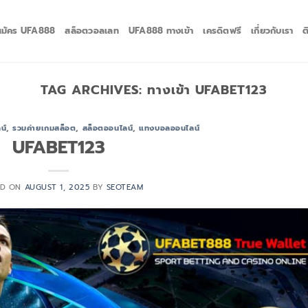
สมัคร UFA888
สล็อตวอลเลท
UFA888 ทางเข้า
เครดิตฟรี
เกี่ยวกับเรา
ต
TAG ARCHIVES:
ทางเข้า UFABET123
น์
,
รวมค่ายเกมสล็อต
,
สล็อตออนไลน์
,
แทงบอลออนไลน์
UFABET123
ED ON
AUGUST 1, 2025
BY
SEOTEAM