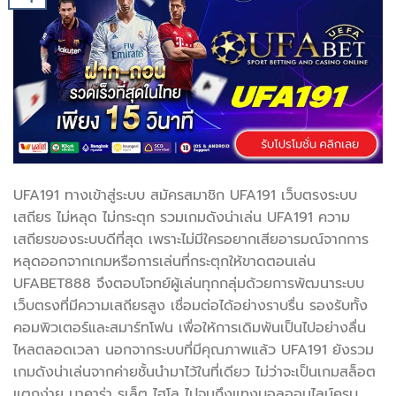
UFA191 ทางเข้าสู่ระบบ สมัครสมาชิก UFA191 เว็บตรงระบบ
เสถียร ไม่หลุด ไม่กระตุก รวมเกมดังน่าเล่น UFA191 ความ
เสถียรของระบบดีที่สุด เพราะไม่มีใครอยากเสียอารมณ์จากการ
หลุดออกจากเกมหรือการเล่นที่กระตุกให้ขาดตอนเล่น
UFABET888 จึงตอบโจทย์ผู้เล่นทุกกลุ่มด้วยการพัฒนาระบบ
เว็บตรงที่มีความเสถียรสูง เชื่อมต่อได้อย่างราบรื่น รองรับทั้ง
คอมพิวเตอร์และสมาร์ทโฟน เพื่อให้การเดิมพันเป็นไปอย่างลื่น
ไหลตลอดเวลา นอกจากระบบที่มีคุณภาพแล้ว UFA191 ยังรวม
เกมดังน่าเล่นจากค่ายชั้นนำมาไว้ในที่เดียว ไม่ว่าจะเป็นเกมสล็อต
แตกง่าย บาคาร่า รูเล็ต ไฮโล ไปจนถึงแทงบอลออนไลน์ครบ