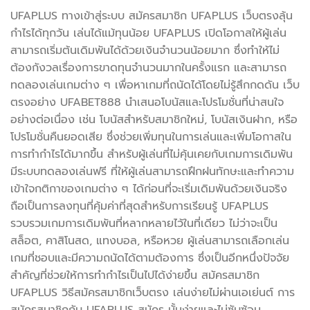
UFAPLUS ทางเข้าสู่ระบบ สมัครสมาชิก UFAPLUS เว็บตรงลุ้น
กำไรได้ทุกวัน เล่นได้แม้ทุนน้อย UFAPLUS เปิดโอกาสให้ผู้เล่น
สามารถเริ่มต้นเดิมพันได้ด้วยเงินจำนวนน้อยมาก ซึ่งทำให้ไม่
ต้องกังวลเรื่องการขาดทุนจำนวนมากในครั้งแรก และสามารถ
ทดลองเล่นเกมต่าง ๆ เพื่อหาเกมที่ถนัดได้โดยไม่รู้สึกกดดัน เว็บ
ตรงอย่าง UFABET888 นำเสนอโบนัสและโปรโมชั่นที่น่าสนใจ
อย่างต่อเนื่อง เช่น โบนัสสำหรับสมาชิกใหม่, โบนัสเงินฝาก, หรือ
โปรโมชั่นคืนยอดเสีย ซึ่งช่วยเพิ่มทุนในการเล่นและเพิ่มโอกาสใน
การทำกำไรได้มากขึ้น สำหรับผู้เล่นที่ไม่คุ้นเคยกับเกมการเดิมพัน
มีระบบทดลองเล่นฟรี ที่ให้ผู้เล่นสามารถฝึกฝนทักษะและทำความ
เข้าใจกติกาของเกมต่าง ๆ ได้ก่อนที่จะเริ่มเดิมพันด้วยเงินจริง
ถือเป็นการลงทุนที่คุ้มค่าที่สุดสำหรับการเรียนรู้ UFAPLUS
รวบรวมเกมการเดิมพันที่หลากหลายไว้ในที่เดียว ไม่ว่าจะเป็น
สล็อต, คาสิโนสด, แทงบอล, หรือหวย ผู้เล่นสามารถเลือกเล่น
เกมที่ชอบและมีความถนัดได้ตามต้องการ ซึ่งเป็นอีกหนึ่งปัจจัย
สำคัญที่ช่วยให้การทำกำไรเป็นไปได้ง่ายขึ้น สมัครสมาชิก
UFAPLUS วิธีสมัครสมาชิกเว็บตรง เล่นง่ายไม่ผ่านเอเย่นต์ การ