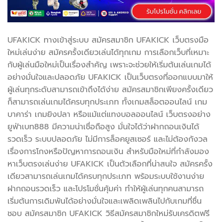
UFAKICK ทางเข้าสู่ระบบ สมัครสมาชิก UFAKICK เว็บตรงมือ
ใหม่เล่นง่าย สมัครครั้งเดียวเล่นได้ทุกเกม การเลือกเว็บที่เหมาะ
กับผู้เล่นมือใหม่เป็นเรื่องสำคัญ เพราะจะช่วยให้เริ่มต้นเล่นเกมได้
อย่างมั่นใจและปลอดภัย UFAKICK เป็นเว็บตรงที่ออกแบบมาให้
ผู้เล่นทุกระดับสามารถเข้าถึงได้ง่าย สมัครสมาชิกเพียงครั้งเดียว
ก็สามารถเล่นเกมได้ครบทุกประเภท ทั้งเกมสล็อตออนไลน์ เกม
บาคาร่า เกมยิงปลา หรือแม้แต่แทงบอลออนไลน์ เว็บตรงอย่าง
ยูฟ่าเบท888 มีความน่าเชื่อถือสูง มั่นใจได้ว่าฝากถอนเงินได้
รวดเร็ว ระบบปลอดภัย ไม่มีการล็อคยูสเซอร์ และไม่ต้องกังวล
เรื่องการโกงหรือปัญหาการถอนเงิน สำหรับมือใหม่ที่กำลังมอง
หาเว็บตรงเล่นง่าย UFAKICK เป็นตัวเลือกที่น่าสนใจ สมัครครั้ง
เดียวสามารถเล่นเกมได้ครบทุกประเภท พร้อมระบบใช้งานง่าย
ฝากถอนรวดเร็ว และโปรโมชั่นคุ้มค่า ทำให้ผู้เล่นทุกคนสามารถ
เริ่มต้นการเดิมพันได้อย่างมั่นใจและเพลิดเพลินไปกับเกมที่ชื่น
ชอบ สมัครสมาชิก UFAKICK วิธีสมัครสมาชิกใหม่รับเครดิตฟรี