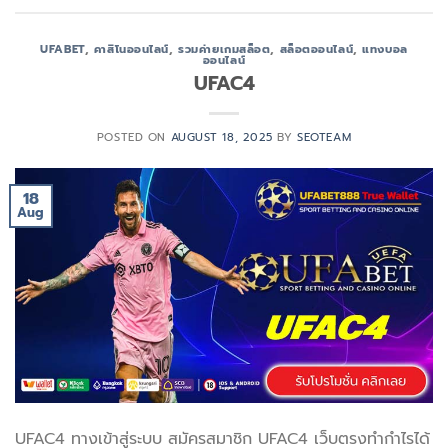
UFABET
,
คาสิโนออนไลน์
,
รวมค่ายเกมสล็อต
,
สล็อตออนไลน์
,
แทงบอล
ออนไลน์
UFAC4
POSTED ON
AUGUST 18, 2025
BY
SEOTEAM
18
Aug
UFAC4 ทางเข้าสู่ระบบ สมัครสมาชิก UFAC4 เว็บตรงทำกำไรได้