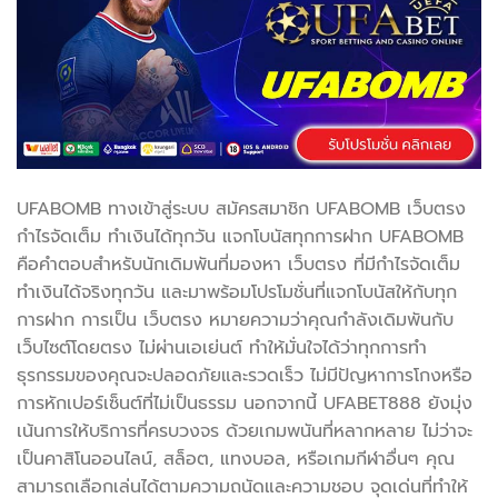
UFABOMB ทางเข้าสู่ระบบ สมัครสมาชิก UFABOMB เว็บตรง
กำไรจัดเต็ม ทำเงินได้ทุกวัน แจกโบนัสทุกการฝาก UFABOMB
คือคำตอบสำหรับนักเดิมพันที่มองหา เว็บตรง ที่มีกำไรจัดเต็ม
ทำเงินได้จริงทุกวัน และมาพร้อมโปรโมชั่นที่แจกโบนัสให้กับทุก
การฝาก การเป็น เว็บตรง หมายความว่าคุณกำลังเดิมพันกับ
เว็บไซต์โดยตรง ไม่ผ่านเอเย่นต์ ทำให้มั่นใจได้ว่าทุกการทำ
ธุรกรรมของคุณจะปลอดภัยและรวดเร็ว ไม่มีปัญหาการโกงหรือ
การหักเปอร์เซ็นต์ที่ไม่เป็นธรรม นอกจากนี้ UFABET888 ยังมุ่ง
เน้นการให้บริการที่ครบวงจร ด้วยเกมพนันที่หลากหลาย ไม่ว่าจะ
เป็นคาสิโนออนไลน์, สล็อต, แทงบอล, หรือเกมกีฬาอื่นๆ คุณ
สามารถเลือกเล่นได้ตามความถนัดและความชอบ จุดเด่นที่ทำให้