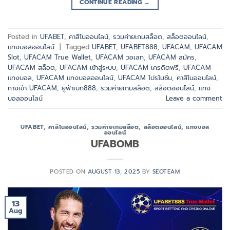
CONTINUE READING
→
Posted in
UFABET
,
คาสิโนออนไลน์
,
รวมค่ายเกมสล็อต
,
สล็อตออนไลน์
,
แทงบอลออนไลน์
|
Tagged
UFABET
,
UFABET888
,
UFACAM
,
UFACAM
Slot
,
UFACAM True Wallet
,
UFACAM วอเลท
,
UFACAM สมัคร
,
UFACAM สล็อต
,
UFACAM เข้าสู่ระบบ
,
UFACAM เครดิตฟรี
,
UFACAM
แทงบอล
,
UFACAM แทงบอลออนไลน์
,
UFACAM โปรโมชั่น
,
คาสิโนออนไลน์
,
ทางเข้า UFACAM
,
ยูฟ่าเบท888
,
รวมค่ายเกมสล็อต
,
สล็อตออนไลน์
,
แทง
บอลออนไลน์
Leave a comment
UFABET
,
คาสิโนออนไลน์
,
รวมค่ายเกมสล็อต
,
สล็อตออนไลน์
,
แทงบอล
ออนไลน์
UFABOMB
POSTED ON
AUGUST 13, 2025
BY
SEOTEAM
13
Aug