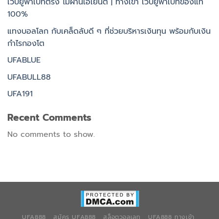
เว็บยูฟ่าเบทตรง ไม่ผ่านเอเย่นต์ | ทางเข้า เว็บยูฟ่าเบทของแท้
100%
แทงบอลโลก กับเคล็ดลับดี ๆ ที่ช่วยบริหารเงินทุน พร้อมกับเงิน
กำไรกองโต
UFABLUE
UFABULL88
UFA191
Recent Comments
No comments to show.
UFA888
สมัคร UFA888
สล็อตวอลเลท
UFA888 ทางเข้า