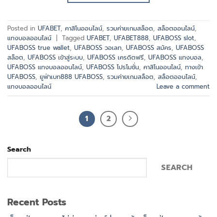
Posted in
UFABET
,
คาสิโนออนไลน์
,
รวมค่ายเกมสล็อต
,
สล็อตออนไลน์
,
แทงบอลออนไลน์
|
Tagged
UFABET
,
UFABET888
,
UFABOSS slot
,
UFABOSS true wallet
,
UFABOSS วอเลท
,
UFABOSS สมัคร
,
UFABOSS
สล็อต
,
UFABOSS เข้าสู่ระบบ
,
UFABOSS เครดิตฟรี
,
UFABOSS แทงบอล
,
UFABOSS แทงบอลออนไลน์
,
UFABOSS โปรโมชั่น
,
คาสิโนออนไลน์
,
ทางเข้า
UFABOSS
,
ยูฟ่าเบท888 UFABOSS
,
รวมค่ายเกมสล็อต
,
สล็อตออนไลน์
,
แทงบอลออนไลน์
Leave a comment
1
2
Search
SEARCH
Recent Posts