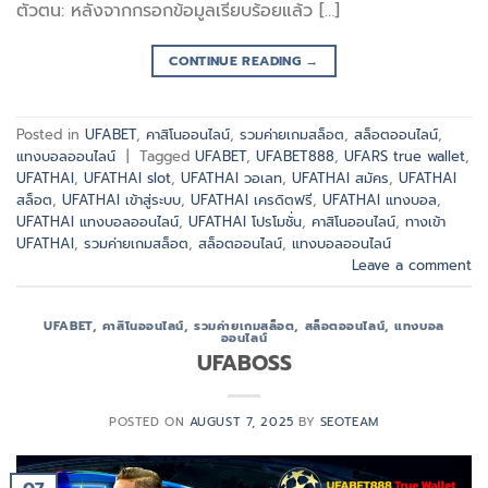
ตัวตน: หลังจากกรอกข้อมูลเรียบร้อยแล้ว […]
CONTINUE READING
→
Posted in
UFABET
,
คาสิโนออนไลน์
,
รวมค่ายเกมสล็อต
,
สล็อตออนไลน์
,
แทงบอลออนไลน์
|
Tagged
UFABET
,
UFABET888
,
UFARS true wallet
,
UFATHAI
,
UFATHAI slot
,
UFATHAI วอเลท
,
UFATHAI สมัคร
,
UFATHAI
สล็อต
,
UFATHAI เข้าสู่ระบบ
,
UFATHAI เครดิตฟรี
,
UFATHAI แทงบอล
,
UFATHAI แทงบอลออนไลน์
,
UFATHAI โปรโมชั่น
,
คาสิโนออนไลน์
,
ทางเข้า
UFATHAI
,
รวมค่ายเกมสล็อต
,
สล็อตออนไลน์
,
แทงบอลออนไลน์
Leave a comment
UFABET
,
คาสิโนออนไลน์
,
รวมค่ายเกมสล็อต
,
สล็อตออนไลน์
,
แทงบอล
ออนไลน์
UFABOSS
POSTED ON
AUGUST 7, 2025
BY
SEOTEAM