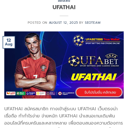
ออนไลน์
UFATHAI
POSTED ON
AUGUST 12, 2025
BY
SEOTEAM
12
Aug
UFATHAI สมัครสมาชิก ทางเข้าสู่ระบบ UFATHAI เว็บตรงน่า
เชื่อถือ ทำกำไรง่าย จ่ายหนัก UFATHAI นำเสนอเกมเดิมพัน
ออนไลน์ที่ครบครันและหลากหลาย เพื่อตอบสนองความต้องการ