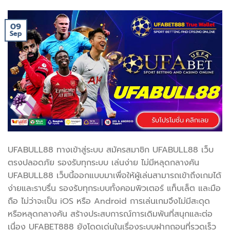
09
Sep
UFABULL88 ทางเข้าสู่ระบบ สมัครสมาชิก UFABULL88 เว็บ
ตรงปลอดภัย รองรับทุกระบบ เล่นง่าย ไม่มีหลุดกลางคัน
UFABULL88 เว็บนี้ออกแบบมาเพื่อให้ผู้เล่นสามารถเข้าถึงเกมได้
ง่ายและราบรื่น รองรับทุกระบบทั้งคอมพิวเตอร์ แท็บเล็ต และมือ
ถือ ไม่ว่าจะเป็น iOS หรือ Android การเล่นเกมจึงไม่มีสะดุด
หรือหลุดกลางคัน สร้างประสบการณ์การเดิมพันที่สนุกและต่อ
เนื่อง UFABET888 ยังโดดเด่นในเรื่องระบบฝากถอนที่รวดเร็ว