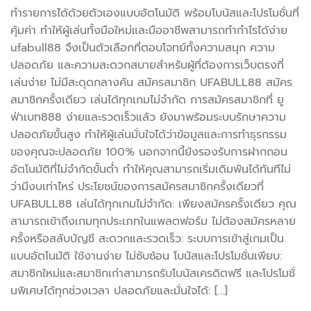
ทำรายการได้ด้วยตัวเองแบบอัตโนมัติ พร้อมโบนัสและโปรโมชั่นที่
คุ้มค่า ทำให้ผู้เล่นทั้งมือใหม่และมืออาชีพสามารถทำกำไรได้ง่าย
ufabull88 จึงเป็นตัวเลือกที่ตอบโจทย์ทั้งความสนุก ความ
ปลอดภัย และความสะดวกสบายสำหรับผู้ที่ต้องการเว็บตรงที่
เล่นง่าย ไม่มีสะดุดกลางคัน สมัครสมาชิก UFABULL88 สมัคร
สมาชิกครั้งเดียว เล่นได้ทุกเกมไม่จำกัด การสมัครสมาชิกที่ ยู
ฟ่าเบท888 ง่ายและรวดเร็วแล้ว ยังมาพร้อมระบบรักษาความ
ปลอดภัยขั้นสูง ทำให้ผู้เล่นมั่นใจได้ว่าข้อมูลและการทำธุรกรรม
ของคุณจะปลอดภัย 100% นอกจากนี้ยังรองรับการฝากถอน
อัตโนมัติที่ไม่จำกัดขั้นต่ำ ทำให้คุณสามารถเริ่มเดิมพันได้ทันทีไม่
ว่ามีงบเท่าไหร่ ประโยชน์ของการสมัครสมาชิกครั้งเดียวที่
UFABULL88 เล่นได้ทุกเกมไม่จำกัด: เพียงสมัครครั้งเดียว คุณ
สามารถเข้าถึงเกมทุกประเภทในแพลตฟอร์ม ไม่ต้องสมัครหลาย
ครั้งหรือสลับบัญชี สะดวกและรวดเร็ว: ระบบการเข้าสู่เกมเป็น
แบบอัตโนมัติ ใช้งานง่าย ไม่ซับซ้อน โบนัสและโปรโมชั่นเพียบ:
สมาชิกใหม่และสมาชิกเก่าสามารถรับโบนัสเครดิตฟรี และโปรโมชั่
นพิเศษได้ทุกช่วงเวลา ปลอดภัยและมั่นใจได้: […]