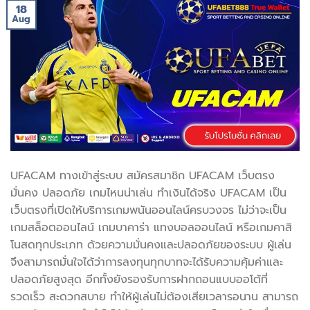
18
Aug
UFACAM ทางเข้าสู่ระบบ สมัครสมาชิก UFACAM เว็บตรง
มั่นคง ปลอดภัย เกมไหนน่าเล่น ทำเงินได้จริง UFACAM เป็น
เว็บตรงที่เปิดให้บริการเกมพนันออนไลน์ครบวงจร ไม่ว่าจะเป็น
เกมสล็อตออนไลน์ เกมบาคาร่า แทงบอลออนไลน์ หรือเกมคาสิ
โนสดทุกประเภท ด้วยความมั่นคงและปลอดภัยของระบบ ผู้เล่น
จึงสามารถมั่นใจได้ว่าการลงทุนทุกบาทจะได้รับความคุ้มค่าและ
ปลอดภัยสูงสุด อีกทั้งยังรองรับการฝากถอนแบบออโต้ที่
รวดเร็ว สะดวกสบาย ทำให้ผู้เล่นไม่ต้องเสียเวลารอนาน สามารถ