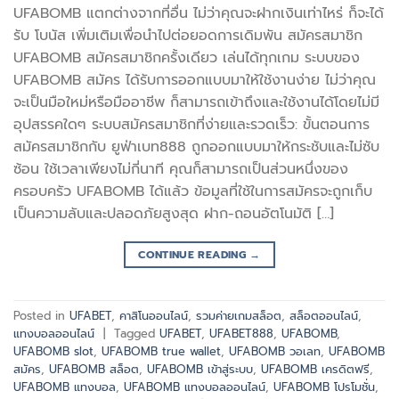
UFABOMB แตกต่างจากที่อื่น ไม่ว่าคุณจะฝากเงินเท่าไหร่ ก็จะได้
รับ โบนัส เพิ่มเติมเพื่อนำไปต่อยอดการเดิมพัน สมัครสมาชิก
UFABOMB สมัครสมาชิกครั้งเดียว เล่นได้ทุกเกม ระบบของ
UFABOMB สมัคร ได้รับการออกแบบมาให้ใช้งานง่าย ไม่ว่าคุณ
จะเป็นมือใหม่หรือมืออาชีพ ก็สามารถเข้าถึงและใช้งานได้โดยไม่มี
อุปสรรคใดๆ ระบบสมัครสมาชิกที่ง่ายและรวดเร็ว: ขั้นตอนการ
สมัครสมาชิกกับ ยูฟ่าเบท888 ถูกออกแบบมาให้กระชับและไม่ซับ
ซ้อน ใช้เวลาเพียงไม่กี่นาที คุณก็สามารถเป็นส่วนหนึ่งของ
ครอบครัว UFABOMB ได้แล้ว ข้อมูลที่ใช้ในการสมัครจะถูกเก็บ
เป็นความลับและปลอดภัยสูงสุด ฝาก-ถอนอัตโนมัติ […]
CONTINUE READING
→
Posted in
UFABET
,
คาสิโนออนไลน์
,
รวมค่ายเกมสล็อต
,
สล็อตออนไลน์
,
แทงบอลออนไลน์
|
Tagged
UFABET
,
UFABET888
,
UFABOMB
,
UFABOMB slot
,
UFABOMB true wallet
,
UFABOMB วอเลท
,
UFABOMB
สมัคร
,
UFABOMB สล็อต
,
UFABOMB เข้าสู่ระบบ
,
UFABOMB เครดิตฟรี
,
UFABOMB แทงบอล
,
UFABOMB แทงบอลออนไลน์
,
UFABOMB โปรโมชั่น
,