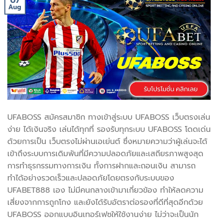
07
Aug
UFABOSS สมัครสมาชิก ทางเข้าสู่ระบบ UFABOSS เว็บตรงเล่น
ง่าย ได้เงินจริง เล่นได้ทุกที่ รองรับทุกระบบ UFABOSS โดดเด่น
ด้วยการเป็น เว็บตรงไม่ผ่านเอเย่นต์ ซึ่งหมายความว่าผู้เล่นจะได้
เข้าถึงระบบการเดิมพันที่มีความปลอดภัยและเสถียรภาพสูงสุด
การทำธุรกรรมทางการเงิน ทั้งการฝากและถอนเงิน สามารถ
ทำได้อย่างรวดเร็วและปลอดภัยโดยตรงกับระบบของ
UFABET888 เอง ไม่มีคนกลางเข้ามาเกี่ยวข้อง ทำให้ลดความ
เสี่ยงจากการถูกโกง และยังได้รับอัตราต่อรองที่ดีที่สุดอีกด้วย
UFABOSS ออกแบบอินเทอร์เฟซให้ใช้งานง่าย ไม่ว่าจะเป็นนัก