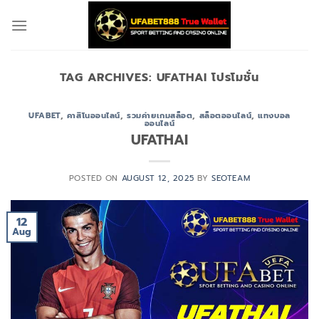
Skip
to
content
TAG ARCHIVES:
UFATHAI โปรโมชั่น
UFABET
,
คาสิโนออนไลน์
,
รวมค่ายเกมสล็อต
,
สล็อตออนไลน์
,
แทงบอล
ออนไลน์
UFATHAI
POSTED ON
AUGUST 12, 2025
BY
SEOTEAM
12
Aug