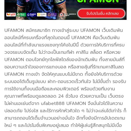
UFAMON สมัครสมาชิก ทางเข้าสู่ระบบ UFAMON เว็บเดิมพัน
ออนไลน์ที่ครบเครื่องที่สุดในตอนนี้ UFAMON คือเว็บเดิมพัน
ออนไลน์ที่กำลังมาแรงแซงทุกโค้งในปีนี้ ด้วยการให้บริการที่ครบ
วงจรแบบจัดเต็ม ไม่ว่าจะเป็นเกมกีฬา คาสิโน สล็อต หรือหวย
UFAMON ตอบโจทย์ทุกไลฟ์สไตล์ของนักเดิมพัน ทั้งสายมันส์ที่
ชอบความเร้าใจของการแทงบอล หรือสายลุ้นที่รักเกมคาสิโนสด
UFAMON ทางเข้า จัดให้คุณแบบไม่มีขาด ทั้งยังให้บริการด้วย
ระบบออโต้เต็มรูปแบบ ฝาก-ถอนรวดเร็วทันใจ ไม่มีขั้นต่ำ รองรับ
การใช้งานทั้งบนมือถือและคอมพิวเตอร์ พร้อมด้วยทีมงาน
คุณภาพที่พร้อมดูแลตลอด 24 ชั่วโมง ด้วยความเป็น เว็บตรง
ไม่ผ่านเอเย่นต์จาก ufabet888 UFAMON จึงมั่นใจได้ในความ
ปลอดภัย โปร่งใส และไร้การหักหัวคิวใด ๆ ไม่ว่าจะเล่นได้เท่าไร ก็
สามารถถอนได้เต็มจำนวนอย่างมั่นใจ อีกทั้งยังมีการอัปเดตเกม
ใหม่ ๆ และโปรโมชั่นพิเศษอยู่เสมอ ทำให้ผู้เล่นรู้สึกสนุกไม่มีเบื่อ