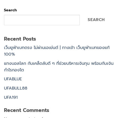
Search
SEARCH
Recent Posts
เว็บยูฟ่าเบทตรง ไม่ผ่านเอเย่นต์ | ทางเข้า เว็บยูฟ่าเบทของแท้
100%
แทงบอลโลก กับเคล็ดลับดี ๆ ที่ช่วยบริหารเงินทุน พร้อมกับเงิน
กำไรกองโต
UFABLUE
UFABULL88
UFA191
Recent Comments