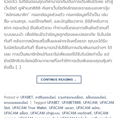
รวดเร็ว ไม่กี่ขั้นตอนคุณก็สามารถเริ่มต้นการเดิมพันได้เลย เข้าสู่
เว็บไซต์ ยูฟ่าเบท888 ค้นหาเว็บไซต์หลักของเราและมองหาปุ่ม
“สมัครสมาชิก” กรอกข้อมูลส่วนตัว กรอกข้อมูลที่จำเป็น เช่น
ชื่อ-นามสกุล, เบอร์โทรศัพท์, และบัญชีธนาคาร (ใช้สำหรับการ
ฝาก-ถอนเงิน) ยืนยันตัวตน ทำตามขั้นตอนการยืนยันตัวตนที่
ระบบแนะนำ เพื่อให้แน่ใจว่าข้อมูลถูกต้องและปลอดภัย รับโบนัส
ทันที หลังจากสมัครเสร็จสิ้นและฝากเงินครั้งแรก คุณจะได้รับ
โบนัสต้อนรับทันที ซึ่งสามารถนำไปใช้ในการเดิมพันเกมต่างๆ ได้
เลย การเป็นสมาชิกใหม่กับเราไม่เพียงแค่ได้รับโบนัสเท่านั้น แต่
ยังมีสิทธิประโยชน์อีกมากมายที่จะทำให้การเดิมพันของคุณคุ้มค่า
ยิ่งขึ้น […]
CONTINUE READING
→
Posted in
UFABET
,
คาสิโนออนไลน์
,
รวมค่ายเกมสล็อต
,
สล็อตออนไลน์
,
แทงบอลออนไลน์
|
Tagged
UFABET
,
UFABET888
,
UFACAM
,
UFACAM
Slot
,
UFACAM True Wallet
,
UFACAM วอเลท
,
UFACAM สมัคร
,
UFACAM สล็อต
,
UFACAM เข้าสู่ระบบ
,
UFACAM เครดิตฟรี
,
UFACAM