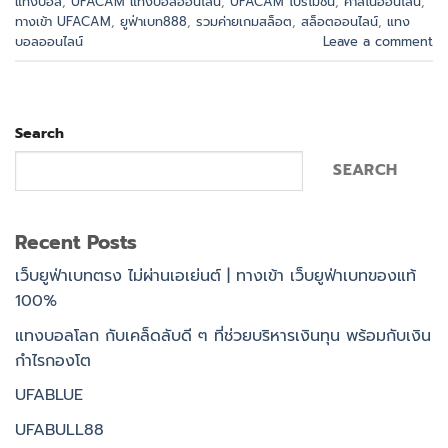
แทงบอล
,
UFACAM แทงบอลออนไลน์
,
UFACAM โปรโมชั่น
,
คาสิโนออนไลน์
,
ทางเข้า UFACAM
,
ยูฟ่าเบท888
,
รวมค่ายเกมสล็อต
,
สล็อตออนไลน์
,
แทง
บอลออนไลน์
Leave a comment
Search
SEARCH
Recent Posts
เว็บยูฟ่าเบทตรง ไม่ผ่านเอเย่นต์ | ทางเข้า เว็บยูฟ่าเบทของแท้
100%
แทงบอลโลก กับเคล็ดลับดี ๆ ที่ช่วยบริหารเงินทุน พร้อมกับเงิน
กำไรกองโต
UFABLUE
UFABULL88