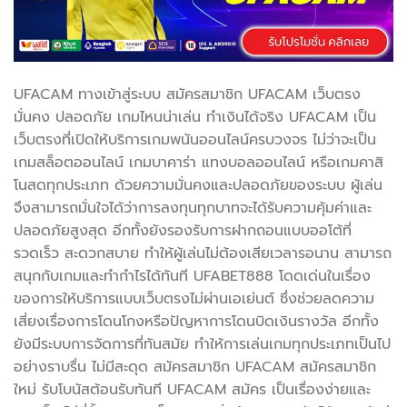
UFACAM ทางเข้าสู่ระบบ สมัครสมาชิก UFACAM เว็บตรง
มั่นคง ปลอดภัย เกมไหนน่าเล่น ทำเงินได้จริง UFACAM เป็น
เว็บตรงที่เปิดให้บริการเกมพนันออนไลน์ครบวงจร ไม่ว่าจะเป็น
เกมสล็อตออนไลน์ เกมบาคาร่า แทงบอลออนไลน์ หรือเกมคาสิ
โนสดทุกประเภท ด้วยความมั่นคงและปลอดภัยของระบบ ผู้เล่น
จึงสามารถมั่นใจได้ว่าการลงทุนทุกบาทจะได้รับความคุ้มค่าและ
ปลอดภัยสูงสุด อีกทั้งยังรองรับการฝากถอนแบบออโต้ที่
รวดเร็ว สะดวกสบาย ทำให้ผู้เล่นไม่ต้องเสียเวลารอนาน สามารถ
สนุกกับเกมและทำกำไรได้ทันที UFABET888 โดดเด่นในเรื่อง
ของการให้บริการแบบเว็บตรงไม่ผ่านเอเย่นต์ ซึ่งช่วยลดความ
เสี่ยงเรื่องการโดนโกงหรือปัญหาการโดนบิดเงินรางวัล อีกทั้ง
ยังมีระบบการจัดการที่ทันสมัย ทำให้การเล่นเกมทุกประเภทเป็นไป
อย่างราบรื่น ไม่มีสะดุด สมัครสมาชิก UFACAM สมัครสมาชิก
ใหม่ รับโบนัสต้อนรับทันที UFACAM สมัคร เป็นเรื่องง่ายและ