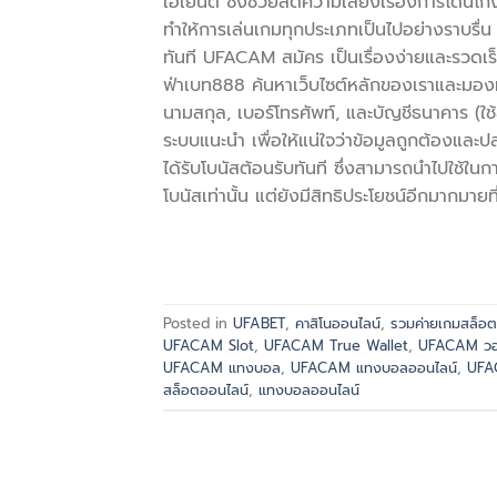
เอเย่นต์ ซึ่งช่วยลดความเสี่ยงเรื่องการโดนโก
ทำให้การเล่นเกมทุกประเภทเป็นไปอย่างราบรื่
ทันที UFACAM สมัคร เป็นเรื่องง่ายและรวดเร็ว ไ
ฟ่าเบท888 ค้นหาเว็บไซต์หลักของเราและมองหาป
นามสกุล, เบอร์โทรศัพท์, และบัญชีธนาคาร (ใ
ระบบแนะนำ เพื่อให้แน่ใจว่าข้อมูลถูกต้องและ
ได้รับโบนัสต้อนรับทันที ซึ่งสามารถนำไปใช้ในก
โบนัสเท่านั้น แต่ยังมีสิทธิประโยชน์อีกมากมายที
Posted in
UFABET
,
คาสิโนออนไลน์
,
รวมค่ายเกมสล็อต
UFACAM Slot
,
UFACAM True Wallet
,
UFACAM วอ
UFACAM แทงบอล
,
UFACAM แทงบอลออนไลน์
,
UFAC
สล็อตออนไลน์
,
แทงบอลออนไลน์