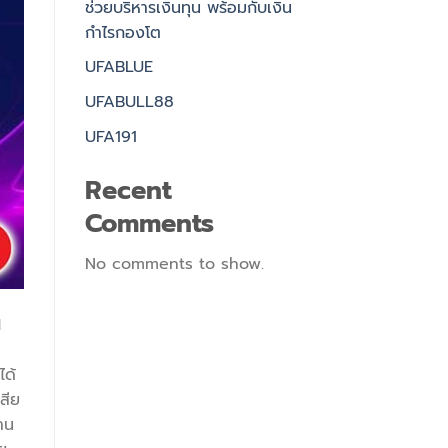
ช่วยบริหารเงินทุน พร้อมกับเงิน
กำไรกองโต
UFABLUE
UFABULL88
UFA191
Recent
Comments
No comments to show.
M
ได้
สีย
าน