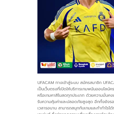
UFACAM ทางเข้าสู่ระบบ สมัครสมาชิก UFAC
เป็นเว็บตรงที่เปิดให้บริการเกมพนันออนไลน
หรือเกมคาสิโนสดทุกประเภท ด้วยความมั่นคงแ
รับความคุ้มค่าและปลอดภัยสูงสุด อีกทั้งยังร
เวลารอนาน สามารถสนุกกับเกมและทำกำไรได้ท