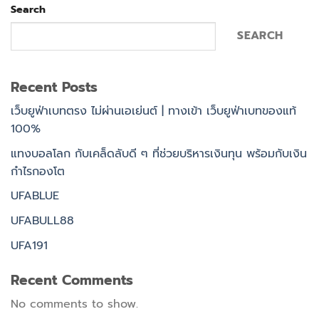
Search
SEARCH
Recent Posts
เว็บยูฟ่าเบทตรง ไม่ผ่านเอเย่นต์ | ทางเข้า เว็บยูฟ่าเบทของแท้
100%
แทงบอลโลก กับเคล็ดลับดี ๆ ที่ช่วยบริหารเงินทุน พร้อมกับเงิน
กำไรกองโต
UFABLUE
UFABULL88
UFA191
Recent Comments
No comments to show.