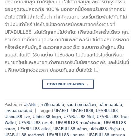
ปลอดภัยขั้นสูง ทำให้ผู้เล่นมั่นใจได้ว่าข้อมูลและการทำธุรกรรม
ของคุณจะปลอดภัย 100% นอกจากนี้ยังรองรับการฝากถอน
อัตโนมัติที่ไม่จำกัดขั้นต่ำ ทำให้คุณสามารถเริ่มเดิมพันได้ทันทีไม่
ว่ามีงบเท่าไหร่ ประโยชน์ของการสมัครสมาชิกครั้งเดียวที่
UFABULL88 เล่นได้ทุกเกมไม่จำกัด: เพียงสมัครครั้งเดียว คุณ
สามารถเข้าถึงเกมทุกประเภทในแพลตฟอร์ม ไม่ต้องสมัครหลาย
ครั้งหรือสลับบัญชี สะดวกและรวดเร็ว: ระบบการเข้าสู่เกมเป็น
แบบอัตโนมัติ ใช้งานง่าย ไม่ซับซ้อน โบนัสและโปรโมชั่นเพียบ:
สมาชิกใหม่และสมาชิกเก่าสามารถรับโบนัสเครดิตฟรี และโปรโมชั่
นพิเศษได้ทุกช่วงเวลา ปลอดภัยและมั่นใจได้: […]
CONTINUE READING
→
Posted in
UFABET
,
คาสิโนออนไลน์
,
รวมค่ายเกมสล็อต
,
สล็อตออนไลน์
,
แทงบอลออนไลน์
|
Tagged
UFABET
,
UFABET888
,
UFABULL88
,
Ufabull88 live
,
Ufabull88 login
,
UFABULL88 Slot
,
UFABULL88 True
Wallet
,
UFABULL88 ทางเข้า
,
UFABULL88 ทางเข้าสู่ระบบ
,
UFABULL88
วอเลท
,
UFABULL88 สมัคร
,
UFABULL88 สล็อต
,
ufabull88 เข้าสู่ระบบ
,
UFABULL88 เครดิตฟรี
,
UFABULL88 แทงบอล
,
UFABULL88 แทงบอล