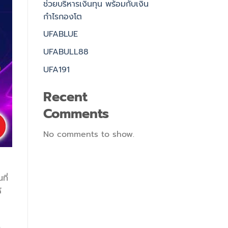
ช่วยบริหารเงินทุน พร้อมกับเงิน
กำไรกองโต
UFABLUE
UFABULL88
UFA191
Recent
Comments
No comments to show.
ที่
้