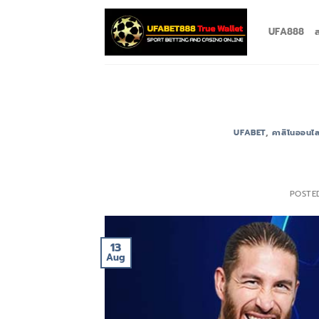
Skip
to
UFA888
content
UFABET
,
คาสิโนออนไล
POSTE
13
Aug