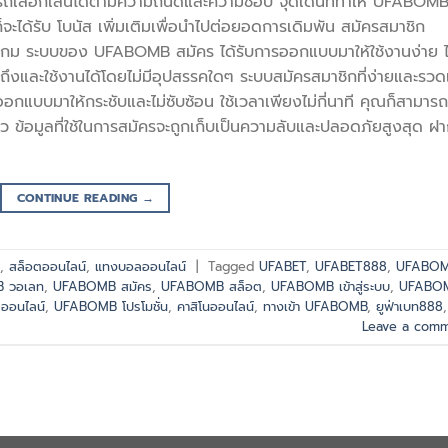
รถเลือกเล่นได้ตามความถนัดและความชอบ จุดเด่นที่ทำให้ UFABOM
 ก็จะได้รับ โบนัส เพิ่มเติมเพื่อนำไปต่อยอดการเดิมพัน สมัครสมาชิก
กเกม ระบบของ UFABOMB สมัคร ได้รับการออกแบบมาให้ใช้งานง่าย ไ
าถึงและใช้งานได้โดยไม่มีอุปสรรคใดๆ ระบบสมัครสมาชิกที่ง่ายและรวดเ
กแบบมาให้กระชับและไม่ซับซ้อน ใช้เวลาเพียงไม่กี่นาที คุณก็สามารถ
 ข้อมูลที่ใช้ในการสมัครจะถูกเก็บเป็นความลับและปลอดภัยสูงสุด ฝ
CONTINUE READING
→
,
สล็อตออนไลน์
,
แทงบอลออนไลน์
|
Tagged
UFABET
,
UFABET888
,
UFABO
 วอเลท
,
UFABOMB สมัคร
,
UFABOMB สล็อต
,
UFABOMB เข้าสู่ระบบ
,
UFABO
อนไลน์
,
UFABOMB โปรโมชั่น
,
คาสิโนออนไลน์
,
ทางเข้า UFABOMB
,
ยูฟ่าเบท888
,
Leave a com