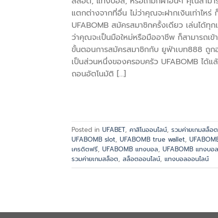
สล็อต, แทงบอล, หรือเกมกีฬาอื่นๆ คุณสามา
แตกต่างจากที่อื่น ไม่ว่าคุณจะฝากเงินเท่าไหร่
UFABOMB สมัครสมาชิกครั้งเดียว เล่นได้ทุ
ว่าคุณจะเป็นมือใหม่หรือมืออาชีพ ก็สามารถเข้
ขั้นตอนการสมัครสมาชิกกับ ยูฟ่าเบท888 ถูกออ
เป็นส่วนหนึ่งของครอบครัว UFABOMB ได้แล้ว
ถอนอัตโนมัติ […]
Posted in
UFABET
,
คาสิโนออนไลน์
,
รวมค่ายเกมสล็อต
UFABOMB slot
,
UFABOMB true wallet
,
UFABOMB
เครดิตฟรี
,
UFABOMB แทงบอล
,
UFABOMB แทงบอลอ
รวมค่ายเกมสล็อต
,
สล็อตออนไลน์
,
แทงบอลออนไลน์