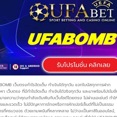
OMB เว็บตรงกำไรจัดเต็ม ทำเงินได้ทุกวัน แจกโบนัสทุกการฝาก
ว็บตรง ที่มีกำไรจัดเต็ม ทำเงินได้จริงทุกวัน และมาพร้อมโปรโมชั่น
ายความว่าคุณกำลังเดิมพันกับเว็บไซต์โดยตรง ไม่ผ่านเอเย่นต์ ทำให
และรวดเร็ว ไม่มีปัญหาการโกงหรือการหักเปอร์เซ็นต์ที่ไม่เป็นธรรม
ารที่ครบวงจร ด้วยเกมพนันที่หลากหลาย ไม่ว่าจะเป็นคาสิโนออนไลน์,