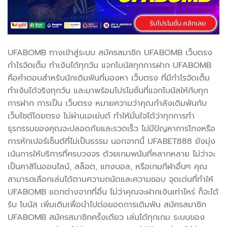
UFABOMB ทางเข้าสู่ระบบ สมัครสมาชิก UFABOMB เว็บตรง
กำไรจัดเต็ม ทำเงินได้ทุกวัน แจกโบนัสทุกการฝาก UFABOMB
คือคำตอบสำหรับนักเดิมพันที่มองหา เว็บตรง ที่มีกำไรจัดเต็ม
ทำเงินได้จริงทุกวัน และมาพร้อมโปรโมชั่นที่แจกโบนัสให้กับทุก
การฝาก การเป็น เว็บตรง หมายความว่าคุณกำลังเดิมพันกับ
เว็บไซต์โดยตรง ไม่ผ่านเอเย่นต์ ทำให้มั่นใจได้ว่าทุกการทำ
ธุรกรรมของคุณจะปลอดภัยและรวดเร็ว ไม่มีปัญหาการโกงหรือ
การหักเปอร์เซ็นต์ที่ไม่เป็นธรรม นอกจากนี้ UFABET888 ยังมุ่ง
เน้นการให้บริการที่ครบวงจร ด้วยเกมพนันที่หลากหลาย ไม่ว่าจะ
เป็นคาสิโนออนไลน์, สล็อต, แทงบอล, หรือเกมกีฬาอื่นๆ คุณ
สามารถเลือกเล่นได้ตามความถนัดและความชอบ จุดเด่นที่ทำให้
UFABOMB แตกต่างจากที่อื่น ไม่ว่าคุณจะฝากเงินเท่าไหร่ ก็จะได้
รับ โบนัส เพิ่มเติมเพื่อนำไปต่อยอดการเดิมพัน สมัครสมาชิก
UFABOMB สมัครสมาชิกครั้งเดียว เล่นได้ทุกเกม ระบบของ