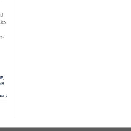
B
ม่
ร็ว:
าก-
MB
,
MB
ment