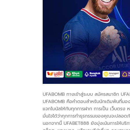
UFABOMB ทางเข้าสู่ระบบ สมัครสมาชิก UFAB
UFABOMB คือคำตอบสำหรับนักเดิมพันที่มองหา เ
แจกโบนัสให้กับทุกการฝาก การเป็น เว็บตรง หม
มั่นใจได้ว่าทุกการทำธุรกรรมของคุณจะปลอดภัย
นอกจากนี้ UFABET888 ยังมุ่งเน้นการให้บริก