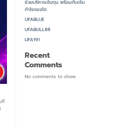
ช่วยบริหารเงินทุน พร้อมกับเงิน
กำไรกองโต
UFABLUE
UFABULL88
UFA191
Recent
Comments
No comments to show.
ที่
้