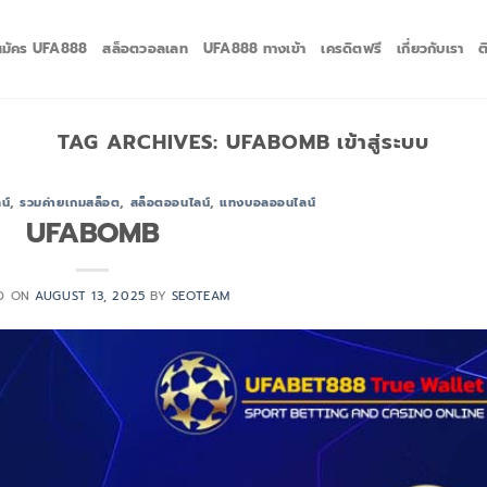
สมัคร UFA888
สล็อตวอลเลท
UFA888 ทางเข้า
เครดิตฟรี
เกี่ยวกับเรา
ต
TAG ARCHIVES:
UFABOMB เข้าสู่ระบบ
น์
,
รวมค่ายเกมสล็อต
,
สล็อตออนไลน์
,
แทงบอลออนไลน์
UFABOMB
D ON
AUGUST 13, 2025
BY
SEOTEAM