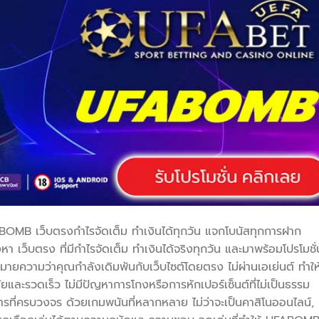
OMB เว็บตรงกำไรจัดเต็ม ทำเงินได้ทุกวัน แจกโบนัสทุกการฝาก
ว็บตรง ที่มีกำไรจัดเต็ม ทำเงินได้จริงทุกวัน และมาพร้อมโปรโมชั่น
ายความว่าคุณกำลังเดิมพันกับเว็บไซต์โดยตรง ไม่ผ่านเอเย่นต์ ทำให
และรวดเร็ว ไม่มีปัญหาการโกงหรือการหักเปอร์เซ็นต์ที่ไม่เป็นธรรม
ารที่ครบวงจร ด้วยเกมพนันที่หลากหลาย ไม่ว่าจะเป็นคาสิโนออนไลน์,