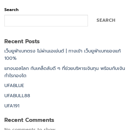
Search
SEARCH
Recent Posts
เว็บยูฟ่าเบทตรง ไม่ผ่านเอเย่นต์ | ทางเข้า เว็บยูฟ่าเบทของแท้
100%
แทงบอลโลก กับเคล็ดลับดี ๆ ที่ช่วยบริหารเงินทุน พร้อมกับเงิน
กำไรกองโต
UFABLUE
UFABULL88
UFA191
Recent Comments
No comments to show.