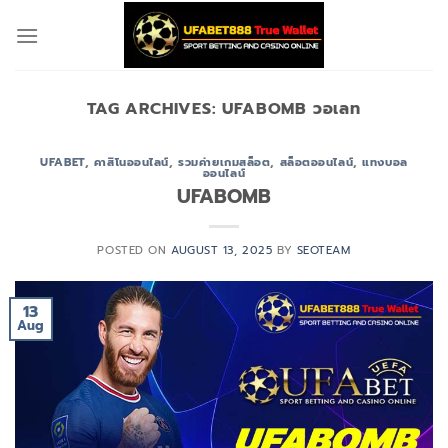
Skip
to
content
TAG ARCHIVES:
UFABOMB วอเลท
UFABET
,
คาสิโนออนไลน์
,
รวมค่ายเกมสล็อต
,
สล็อตออนไลน์
,
แทงบอล
ออนไลน์
UFABOMB
POSTED ON
AUGUST 13, 2025
BY
SEOTEAM
13
Aug