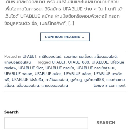
เดิมพันที่สะดวกสบาย พร้อมโปรโมชั่นและโบนัสมากมายที่ช่วย
เพิ่มโอกาสในการชนะ วิธีสมัคร UFABLUE ง่าย ๆ ใน 1 นาที เข้า
เว็บไซต์ UFABLUE สมัคร ผ่านมือถือหรือคอมพิวเตอร์ กรอก
ข้อมูลส่วนตัว ชื่อ, เบอร์โทรศัพท์, […]
CONTINUE READING
→
Posted in
UFABET
,
คาสิโนออนไลน์
,
รวมค่ายเกมสล็อต
,
สล็อตออนไลน์
,
แทงบอลออนไลน์
|
Tagged
UFABET
,
UFABET888
,
UFABLUE
,
Ufablue
review
,
UFABLUE Slot
,
UFABLUE ทางเข้า
,
UFABLUE ทางเข้าสู่ระบบ
,
UFABLUE วอเลท
,
UFABLUE สมัคร
,
UFABLUE สล็อต
,
UFABLUE เครดิต
ฟรี
,
UFABLUE โปรโมชั่น
,
คาสิโนออนไลน์
,
ยูฟ่าบลู
,
ยูฟ่าเบท888
,
รวมค่ายเกม
สล็อต
,
สล็อตออนไลน์
,
แทงบอลออนไลน์
Leave a comment
Search
SEARCH