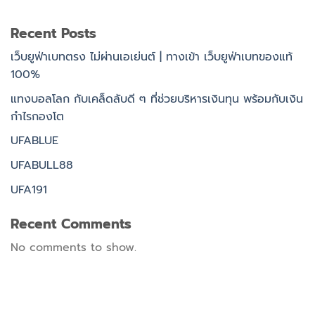
Recent Posts
เว็บยูฟ่าเบทตรง ไม่ผ่านเอเย่นต์ | ทางเข้า เว็บยูฟ่าเบทของแท้
100%
แทงบอลโลก กับเคล็ดลับดี ๆ ที่ช่วยบริหารเงินทุน พร้อมกับเงิน
กำไรกองโต
UFABLUE
UFABULL88
UFA191
Recent Comments
No comments to show.