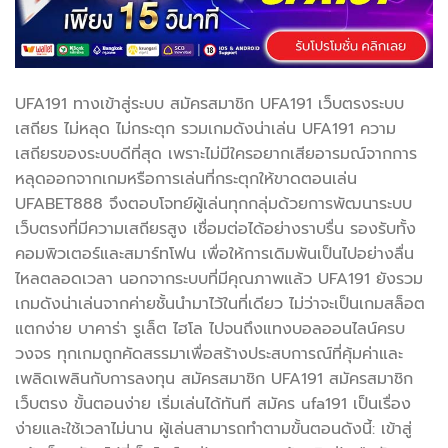
UFA191 ทางเข้าสู่ระบบ สมัครสมาชิก UFA191 เว็บตรงระบบ
เสถียร ไม่หลุด ไม่กระตุก รวมเกมดังน่าเล่น UFA191 ความ
เสถียรของระบบดีที่สุด เพราะไม่มีใครอยากเสียอารมณ์จากการ
หลุดออกจากเกมหรือการเล่นที่กระตุกให้ขาดตอนเล่น
UFABET888 จึงตอบโจทย์ผู้เล่นทุกกลุ่มด้วยการพัฒนาระบบ
เว็บตรงที่มีความเสถียรสูง เชื่อมต่อได้อย่างราบรื่น รองรับทั้ง
คอมพิวเตอร์และสมาร์ทโฟน เพื่อให้การเดิมพันเป็นไปอย่างลื่น
ไหลตลอดเวลา นอกจากระบบที่มีคุณภาพแล้ว UFA191 ยังรวม
เกมดังน่าเล่นจากค่ายชั้นนำมาไว้ในที่เดียว ไม่ว่าจะเป็นเกมสล็อต
แตกง่าย บาคาร่า รูเล็ต ไฮโล ไปจนถึงแทงบอลออนไลน์ครบ
วงจร ทุกเกมถูกคัดสรรมาเพื่อสร้างประสบการณ์ที่คุ้มค่าและ
เพลิดเพลินกับการลงทุน สมัครสมาชิก UFA191 สมัครสมาชิก
เว็บตรง ขั้นตอนง่าย เริ่มเล่นได้ทันที สมัคร ufa191 เป็นเรื่อง
ง่ายและใช้เวลาไม่นาน ผู้เล่นสามารถทำตามขั้นตอนดังนี้: เข้าสู่