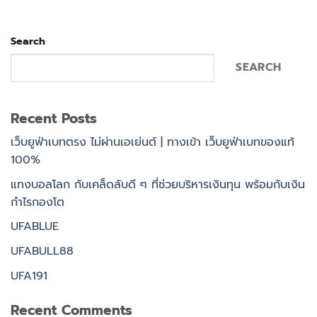
Search
SEARCH
Recent Posts
เว็บยูฟ่าเบทตรง ไม่ผ่านเอเย่นต์ | ทางเข้า เว็บยูฟ่าเบทของแท้
100%
แทงบอลโลก กับเคล็ดลับดี ๆ ที่ช่วยบริหารเงินทุน พร้อมกับเงิน
กำไรกองโต
UFABLUE
UFABULL88
UFA191
Recent Comments