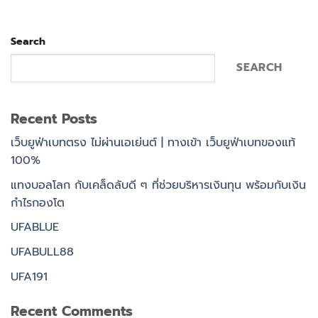
Search
SEARCH
Recent Posts
เว็บยูฟ่าเบทตรง ไม่ผ่านเอเย่นต์ | ทางเข้า เว็บยูฟ่าเบทของแท้
100%
แทงบอลโลก กับเคล็ดลับดี ๆ ที่ช่วยบริหารเงินทุน พร้อมกับเงิน
กำไรกองโต
UFABLUE
UFABULL88
UFA191
Recent Comments