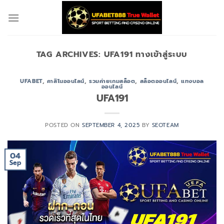
Skip
to
content
TAG ARCHIVES:
UFA191 ทางเข้าสู่ระบบ
UFABET
,
คาสิโนออนไลน์
,
รวมค่ายเกมสล็อต
,
สล็อตออนไลน์
,
แทงบอล
ออนไลน์
UFA191
POSTED ON
SEPTEMBER 4, 2025
BY
SEOTEAM
04
Sep