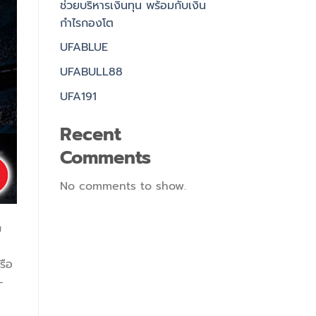
ช่วยบริหารเงินทุน พร้อมกับเงิน
กำไรกองโต
UFABLUE
UFABULL88
UFA191
Recent
Comments
No comments to show.
บ
รือ
-