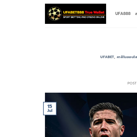
Skip
to
UFA888
content
UFABET
,
คาสิโนออนไล
POS
15
Jul