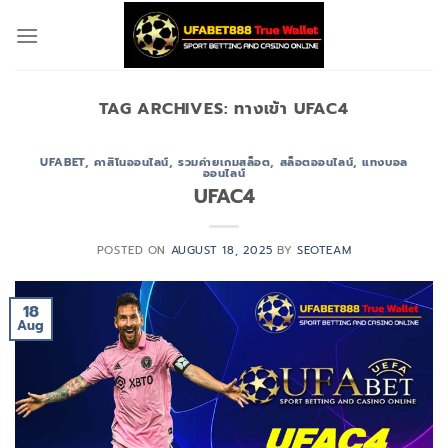
Skip
to
content
TAG ARCHIVES:
ทางเข้า UFAC4
UFABET
,
คาสิโนออนไลน์
,
รวมค่ายเกมสล็อต
,
สล็อตออนไลน์
,
แทงบอล
ออนไลน์
UFAC4
POSTED ON
AUGUST 18, 2025
BY
SEOTEAM
18
Aug