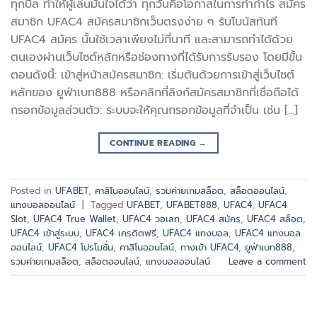
ทุกบิล ทำให้ผู้เล่นมั่นใจได้ว่า ทุกวันคือโอกาสในการทำกำไร สมัคร
สมาชิก UFAC4 สมัครสมาชิกเว็บตรงง่าย ๆ รับโบนัสทันที
UFAC4 สมัคร นั้นใช้เวลาเพียงไม่กี่นาที และสามารถทำได้ด้วย
ตนเองผ่านเว็บไซต์หลักหรือช่องทางที่ได้รับการรับรอง โดยมีขั้น
ตอนดังนี้: เข้าสู่หน้าสมัครสมาชิก: เริ่มต้นด้วยการเข้าสู่เว็บไซต์
หลักของ ยูฟ่าเบท888 หรือคลิกที่ลิงก์สมัครสมาชิกที่เชื่อถือได้
กรอกข้อมูลส่วนตัว: ระบบจะให้คุณกรอกข้อมูลที่จำเป็น เช่น […]
CONTINUE READING
→
Posted in
UFABET
,
คาสิโนออนไลน์
,
รวมค่ายเกมสล็อต
,
สล็อตออนไลน์
,
แทงบอลออนไลน์
|
Tagged
UFABET
,
UFABET888
,
UFAC4
,
UFAC4
Slot
,
UFAC4 True Wallet
,
UFAC4 วอเลท
,
UFAC4 สมัคร
,
UFAC4 สล็อต
,
UFAC4 เข้าสู่ระบบ
,
UFAC4 เครดิตฟรี
,
UFAC4 แทงบอล
,
UFAC4 แทงบอล
ออนไลน์
,
UFAC4 โปรโมชั่น
,
คาสิโนออนไลน์
,
ทางเข้า UFAC4
,
ยูฟ่าเบท888
,
รวมค่ายเกมสล็อต
,
สล็อตออนไลน์
,
แทงบอลออนไลน์
Leave a comment